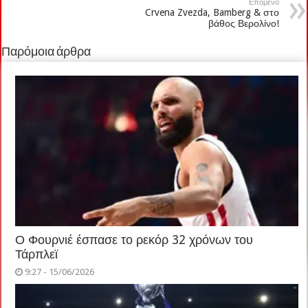
Επόμενο
Crvena Zvezda, Bamberg & στο
βάθος Βερολίνο!
Παρόμοια άρθρα
Ο Φουρνιέ έσπασε το ρεκόρ 32 χρόνων του
Τάρπλεϊ
9:27 - 15/06/2026