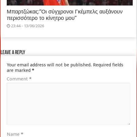
Μπαρτζώκας:”Οι σύγχρονοι Γκέμπελς αυξάνουν
περισσότερο το κίνητρο μου”
23:44 - 13/06/2026
Leave a Reply
Your email address will not be published.
Required fields
are marked
*
Comment
*
Name
*