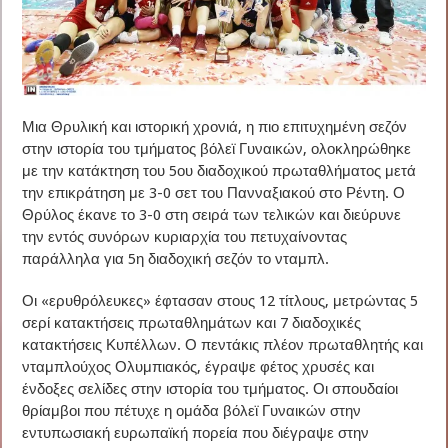
Μια Θρυλική και ιστορική χρονιά, η πιο επιτυχημένη σεζόν
στην ιστορία του τμήματος βόλεϊ Γυναικών, ολοκληρώθηκε
με την κατάκτηση του 5ου διαδοχικού πρωταθλήματος μετά
την επικράτηση με 3-0 σετ του Πανναξιακού στο Ρέντη. Ο
Θρύλος έκανε το 3-0 στη σειρά των τελικών και διεύρυνε
την εντός συνόρων κυριαρχία του πετυχαίνοντας
παράλληλα για 5η διαδοχική σεζόν το νταμπλ.
Οι «ερυθρόλευκες» έφτασαν στους 12 τίτλους, μετρώντας 5
σερί κατακτήσεις πρωταθλημάτων και 7 διαδοχικές
κατακτήσεις Κυπέλλων. Ο πεντάκις πλέον πρωταθλητής και
νταμπλούχος Ολυμπιακός, έγραψε φέτος χρυσές και
ένδοξες σελίδες στην ιστορία του τμήματος. Οι σπουδαίοι
θρίαμβοι που πέτυχε η ομάδα βόλεϊ Γυναικών στην
εντυπωσιακή ευρωπαϊκή πορεία που διέγραψε στην