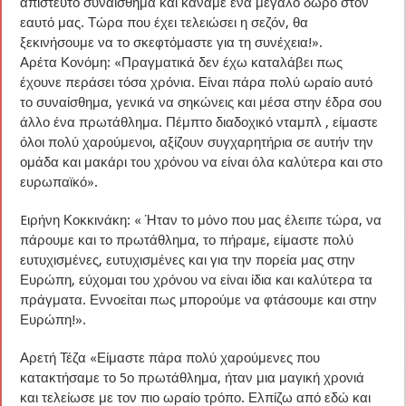
απίστευτο συναίσθημα και κάναμε ένα μεγάλο δώρο στον
εαυτό μας. Τώρα που έχει τελειώσει η σεζόν, θα
ξεκινήσουμε να το σκεφτόμαστε για τη συνέχεια!».
Αρέτα Κονόμη: «Πραγματικά δεν έχω καταλάβει πως
έχουνε περάσει τόσα χρόνια. Είναι πάρα πολύ ωραίο αυτό
το συναίσθημα, γενικά να σηκώνεις και μέσα στην έδρα σου
άλλο ένα πρωτάθλημα. Πέμπτο διαδοχικό νταμπλ , είμαστε
όλοι πολύ χαρούμενοι, αξίζουν συγχαρητήρια σε αυτήν την
ομάδα και μακάρι του χρόνου να είναι όλα καλύτερα και στο
ευρωπαϊκό».
Eιρήνη Κοκκινάκη: « Ήταν το μόνο που μας έλειπε τώρα, να
πάρουμε και το πρωτάθλημα, το πήραμε, είμαστε πολύ
ευτυχισμένες, ευτυχισμένες και για την πορεία μας στην
Ευρώπη, εύχομαι του χρόνου να είναι ίδια και καλύτερα τα
πράγματα. Εννοείται πως μπορούμε να φτάσουμε και στην
Ευρώπη!».
Αρετή Τέζα «Είμαστε πάρα πολύ χαρούμενες που
κατακτήσαμε το 5ο πρωτάθλημα, ήταν μια μαγική χρονιά
και τελείωσε με τον πιο ωραίο τρόπο. Ελπίζω από εδώ και