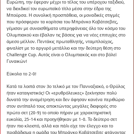
Ευρώπη, την έφεραν μέχρι το τέλος του υπέροχου ταξιδιού,
να διεκδικεί τον ευρωπαϊκό τίτλο μέσα στην έδρα της
Μπούρσα. Η συνολική προσπάθεια, οι μοναδικές στιγμές
που πρόσφεραν τα κορίτσια του Μπράνκο Κοβάτσεβιτς,
γέμισαν με συναισθήματα υπερηφάνειας όλο τον κόσμο του
Ολυμπιακού και έβαλαν τις βάσεις για να νέες επιτυχίες στο
άμεσο μέλλον. Πεντάκις πρωταθλητής, νταμπλούχος,
φιναλίστ με το αργυρό μετάλλιο και την δεύτερη θέση στο
Challenge Cup. Αυτός είναι ο Ολυμπιακός και στο βόλεϊ
Γυναικών!
Εύκολα το 2-0!
Κατά τα λοιπά στον 3ο τελικό με τον Πανναξιακό, ο Θρύλος
ήταν καταιγιστικός! Οι «ερυθρόλευκες» ξεκίνησαν πολύ
δυνατά την αναμέτρηση και δεν άφησαν κανένα περιθώριο
στον αντίπαλό τους αποκτώντας μεγάλες διαφορές στο
πρώτο σετ (20-9) το οποίο πήραν με χαρακτηριστική
ευκολία, 25-14 και προηγήθηκαν με 1-0. Το δεύτερο σετ
ήταν πιο κλειστό, αλλά και πάλι είχε τον έλεγχο και το
προβάδισμα η ομάδα του Μπράνκο Κοβάτσεβιτς φτάνοντας