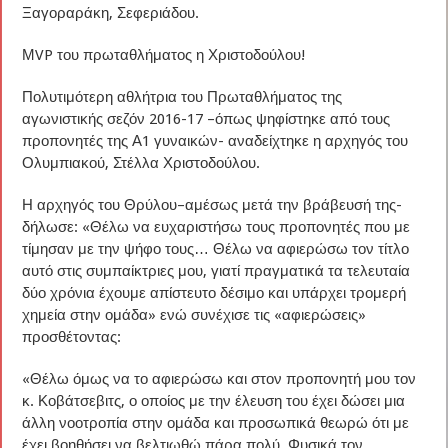
Ξαγοραράκη, Σεφεριάδου.
ΜVP του πρωταθλήματος η Χριστοδούλου!
Πολυτιμότερη αθλήτρια του Πρωταθλήματος της
αγωνιστικής σεζόν 2016-17 –όπως ψηφίστηκε από τους
προπονητές της Α1 γυναικών- αναδείχτηκε η αρχηγός του
Ολυμπιακού, Στέλλα Χριστοδούλου.
Η αρχηγός του Θρύλου–αμέσως μετά την βράβευσή της-
δήλωσε: «Θέλω να ευχαριστήσω τους προπονητές που με
τίμησαν με την ψήφο τους… Θέλω να αφιερώσω τον τίτλο
αυτό στις συμπαίκτριες μου, γιατί πραγματικά τα τελευταία
δύο χρόνια έχουμε απίστευτο δέσιμο και υπάρχει τρομερή
χημεία στην ομάδα» ενώ συνέχισε τις «αφιερώσεις»
προσθέτοντας:
«Θέλω όμως να το αφιερώσω και στον προπονητή μου τον
κ. Κοβάτσεβιτς, ο οποίος με την έλευση του έχει δώσει μια
άλλη νοοτροπία στην ομάδα και προσωπικά θεωρώ ότι με
έχει βοηθήσει να βελτιωθώ πάρα πολύ. Φυσικά τον