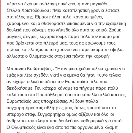
πέρα να έχουμε ανάλογη συνέχεια, ήτανε μαγικά!»
Στέλλα Χριστοδούλου : “Μια καταπληκτική χρονιά έφτασε
στο τέλος της. Είμαστε όλοι πολύ ικανοποιημένοι,
χαρούμενοι και αισθανόμαστε δικαιωμένοι για την εξαιρετική
δουλειά που κάναμε στο γήπεδο όλο αυτό το καιρό. Ζούμε
μαγικές στιγμές, ευχαριστούμε πάρα πολύ τον κόσμο μας
που βρίσκεται στο πλευρό μας, τους αφιερώνουμε τους
τίτλους και ελπίζουμε του χρόνου να πάμε ακόμα πιο ψηλά,
άλλωστε ο Ολυμπιακός στοχεύει πάντα την κορυφή”
Μπράνκο Κοβάτσεβιτς : “Ήταν μια σχεδόν τέλεια χρονιά για
εμάς και λέω σχεδόν, γιατί για εμένα θα ήταν 100% τέλεια
αν είχαμε τελικά κερδίσει τον Ευρωπαϊκό τίτλο που
διεκδικήσαμε. Γενικότερα κάναμε τα πήγαμε πάρα πολύ
καλά τόσο στο Πρωτάθλημα, όσο στο κύπελλο αλλά και στις
Ευρωπαϊκές μας υποχρεώσεις. Αξίζουν πολλά
συγχαρητήρια στις αθλήτριες μου, όπως φυσικά και στο
υπέροχο σταφ. Συγχαρητήρια όμως αξίζουν και όλοι οι
άνθρωποι του κλαμπ που δουλεύουν καθημερινά για αυτό.
Ο Ολυμπιακός είναι ένα απο τα πιο οργανωμένα κλαμπ