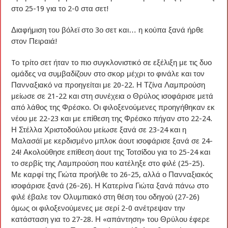
στο 25-19 για το 2-0 στα σετ!
Διαφήμιση του βόλεϊ στο 3ο σετ και… η κούπα ξανά ήρθε
στον Πειραιά!
To τρίτο σετ ήταν το πιο συγκλονιστικό σε εξέλιξη με τις δυο
ομάδες να συμβαδίζουν στο σκορ μέχρι το φινάλε και τον
Πανναξιακό να προηγείται με 20-22. Η Τζίνα Λαμπρούση
μείωσε σε 21-22 και στη συνέχεια ο Θρύλος ισοφάρισε μετά
από λάθος της Φρέσκο. Οι φιλοξενούμενες προηγήθηκαν εκ
νέου με 22-23 και με επίθεση της Φρέσκο πήγαν στο 22-24.
Η Στέλλα Χριστοδούλου μείωσε ξανά σε 23-24 και η
Μαλασάϊ με κερδισμένο μπλοκ άουτ ισοφάρισε ξανά σε 24-
24! Ακολούθησε επίθεση άουτ της Τοτσίδου για το 25-24 και
το σερβίς της Λαμπρούση που κατέληξε στο φιλέ (25-25).
Με καρφί της Γιώτα προήλθε το 26-25, αλλά ο Πανναξιακός
ισοφάρισε ξανά (26-26). Η Κατερίνα Γιώτα ξανά πάνω στο
φιλέ έβαλε τον Ολυμπιακό στη θέση του οδηγού (27-26)
όμως οι φιλοξενούμενες με σερί 2-0 ανέτρεψαν την
κατάσταση για το 27-28. Η «απάντηση» του Θρύλου έφερε