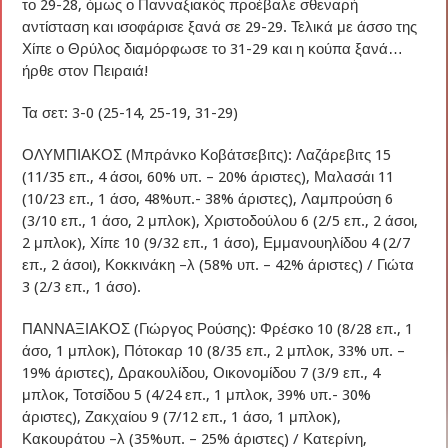
το 29-28, όμως ο Πανναξιακός προέβαλε σθεναρή
αντίσταση και ισοφάρισε ξανά σε 29-29. Τελικά με άσσο της
Χίπε ο Θρύλος διαμόρφωσε το 31-29 και η κούπα ξανά…
ήρθε στον Πειραιά!
Τα σετ: 3-0 (25-14, 25-19, 31-29)
ΟΛΥΜΠΙΑΚΟΣ (Μπράνκο Κοβάτσεβιτς): Λαζάρεβιτς 15
(11/35 επ., 4 άσοι, 60% υπ. – 20% άριστες), Μαλασάι 11
(10/23 επ., 1 άσο, 48%υπ.- 38% άριστες), Λαμπρούση 6
(3/10 επ., 1 άσο, 2 μπλοκ), Χριστοδούλου 6 (2/5 επ., 2 άσοι,
2 μπλοκ), Χίπε 10 (9/32 επ., 1 άσο), Εμμανουηλίδου 4 (2/7
επ., 2 άσοι), Κοκκινάκη –λ (58% υπ. – 42% άριστες) / Γιώτα
3 (2/3 επ., 1 άσο).
ΠΑΝΝΑΞΙΑΚΟΣ (Γιώργος Ρούσης): Φρέσκο 10 (8/28 επ., 1
άσο, 1 μπλοκ), Πότοκαρ 10 (8/35 επ., 2 μπλοκ, 33% υπ. –
19% άριστες), Δρακουλίδου, Οικονομίδου 7 (3/9 επ., 4
μπλοκ, Τοτσίδου 5 (4/24 επ., 1 μπλοκ, 39% υπ.- 30%
άριστες), Ζακχαίου 9 (7/12 επ., 1 άσο, 1 μπλοκ),
Κακουράτου –λ (35%υπ. – 25% άριστες) / Κατερίνη,