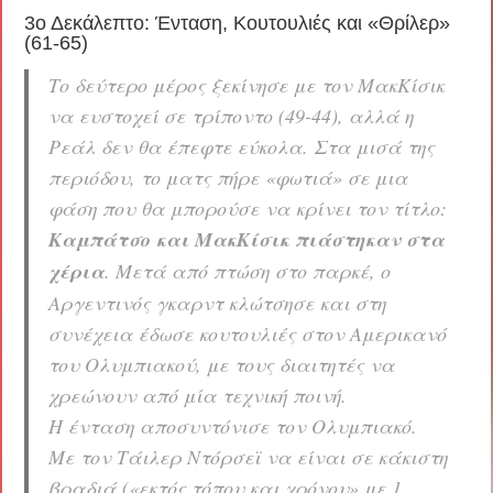
3ο Δεκάλεπτο: Ένταση, Κουτουλιές και «Θρίλερ»
(61-65)
Το δεύτερο μέρος ξεκίνησε με τον ΜακΚίσικ
να ευστοχεί σε τρίποντο (49-44), αλλά η
Ρεάλ δεν θα έπεφτε εύκολα. Στα μισά της
περιόδου, το ματς πήρε «φωτιά» σε μια
φάση που θα μπορούσε να κρίνει τον τίτλο:
Καμπάτσο και ΜακΚίσικ πιάστηκαν στα
χέρια
. Μετά από πτώση στο παρκέ, ο
Αργεντινός γκαρντ κλώτσησε και στη
συνέχεια έδωσε κουτουλιές στον Αμερικανό
του Ολυμπιακού, με τους διαιτητές να
χρεώνουν από μία τεχνική ποινή.
Η ένταση αποσυντόνισε τον Ολυμπιακό.
Με τον Τάιλερ Ντόρσεϊ να είναι σε κάκιστη
βραδιά («εκτός τόπου και χρόνου» με 1