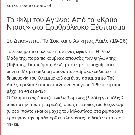
κατέκτησε το τρόπαιο!
Το Φιλμ του Αγώνα: Από το «Κρύο
Ντους» στο Ερυθρόλευκο Ξέσπασμα
1ο Δεκάλεπτο: Το Σοκ και ο Ανίκητος Λάιλς (19-26)
Το ξεκίνημα του τελικού ήταν ένας εφιάλτης. Η Ρεάλ
Μαδρίτης, παρά τις κομβικές απουσίες των ψηλών της
(Ταβάρες, Γκαρούμπα, Λεν), μπήκε με το μαχαίρι στα
δόντια. Με μια σκληρή άμυνα που «βρακυκύκλωσε» τη
δημιουργία του Ολυμπιακού και έναν ασταμάτητο Τρέι
Λάιλς, η «βασίλισσα» έτρεξε ένα γρήγορο
1-9
και έφτασε
μέχρι το
+12 (3-15)
.
Ο Ολυμπιακός έμοιαζε εγκλωβισμένος (5 λάθη για μόλις 2
ασίστ στην πρώτη περίοδο), όμως η είσοδος του Βεζένκοφ
(6 σερί πόντοι) και οι μάχες του Μιλουτίνοφ στα ριμπάουντ
κράτησαν την ομάδα όρθια, κλείνοντας το δεκάλεπτο στο
19-26
.