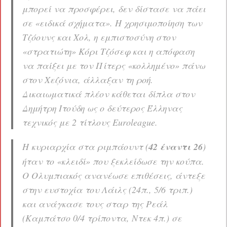
μπορεί να προσφέρει, δεν δίστασε να πάει
σε «ειδικά σχήματα». Η χρησιμοποίηση των
Τζόουνς και Χολ, η εμπιστοσύνη στον
«στρατιώτη» Κόρι Τζόσεφ και η απόφαση
να παίξει με τον Πίτερς «κολλημένο» πάνω
στον Χεζόνια, άλλαξαν τη ροή.
Δικαιωματικά πλέον κάθεται δίπλα στον
Δημήτρη Ιτούδη ως ο δεύτερος Έλληνας
τεχνικός με 2 τίτλους Euroleague.
Η κυριαρχία στα ριμπάουντ (
42 έναντι 26
)
ήταν το «κλειδί» που ξεκλείδωσε την κούπα.
Ο Ολυμπιακός ανανέωσε επιθέσεις, άντεξε
στην ευστοχία του Λάιλς (24π., 5/6 τριπ.)
και ανάγκασε τους σταρ της Ρεάλ
(Καμπάτσο 0/4 τρίποντα, Ντεκ 4π.) σε