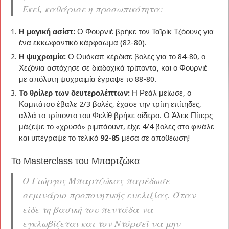
Εκεί, καθάρισε η προσωπικότητα:
Η μαγική ασίστ:
Ο Φουρνιέ βρήκε τον Ταϊρίκ Τζόουνς για
ένα εκκωφαντικό κάρφαωμα (82-80).
Η ψυχραιμία:
Ο Ουόκαπ κέρδισε βολές για το 84-80, ο
Χεζόνια αστόχησε σε διαδοχικά τρίποντα, και ο Φουρνιέ
με απόλυτη ψυχραιμία έγραψε το 88-80.
Το θρίλερ των δευτερολέπτων:
Η Ρεάλ μείωσε, ο
Καμπάτσο έβαλε 2/3 βολές, έχασε την τρίτη επίτηδες,
αλλά το τρίποντο του Φελίθ βρήκε σίδερο. Ο Άλεκ Πίτερς
μάζεψε το «χρυσό» ριμπάουντ, είχε 4/4 βολές στο φινάλε
και υπέγραψε το τελικό
92-85
μέσα σε αποθέωση!
Το Masterclass του Μπαρτζώκα
Ο Γιώργος Μπαρτζώκας παρέδωσε
σεμινάριο προπονητικής ευελιξίας. Όταν
είδε τη βασική του πεντάδα να
εγκλωβίζεται και τον Ντόρσεϊ να μην