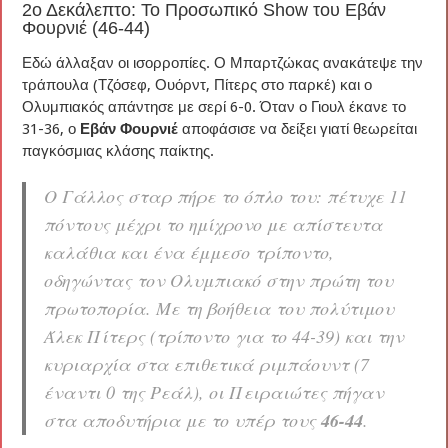
2ο Δεκάλεπτο: Το Προσωπικό Show του Εβάν
Φουρνιέ (46-44)
Εδώ άλλαξαν οι ισορροπίες. Ο Μπαρτζώκας ανακάτεψε την
τράπουλα (Τζόσεφ, Ουόρντ, Πίτερς στο παρκέ) και ο
Ολυμπιακός απάντησε με σερί 6-0. Όταν ο Γιουλ έκανε το
31-36, ο
Εβάν Φουρνιέ
αποφάσισε να δείξει γιατί θεωρείται
παγκόσμιας κλάσης παίκτης.
Ο Γάλλος σταρ πήρε το όπλο του: πέτυχε 11
πόντους μέχρι το ημίχρονο με απίστευτα
καλάθια και ένα έμμεσο τρίποντο,
οδηγώντας τον Ολυμπιακό στην πρώτη του
πρωτοπορία. Με τη βοήθεια του πολύτιμου
Άλεκ Πίτερς (τρίποντο για το 44-39) και την
κυριαρχία στα επιθετικά ριμπάουντ (7
έναντι 0 της Ρεάλ), οι Πειραιώτες πήγαν
στα αποδυτήρια με το υπέρ τους
46-44
.