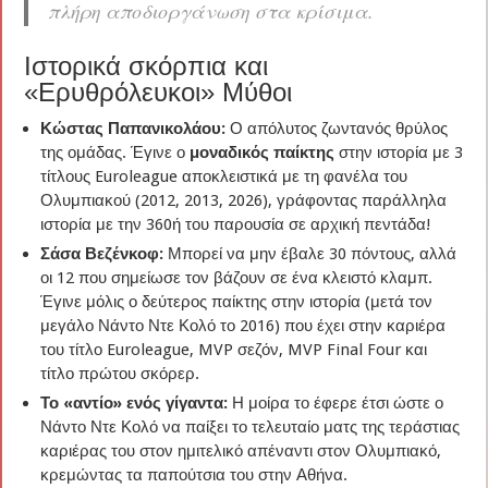
πλήρη αποδιοργάνωση στα κρίσιμα.
Ιστορικά σκόρπια και
«Ερυθρόλευκοι» Μύθοι
Κώστας Παπανικολάου:
Ο απόλυτος ζωντανός θρύλος
της ομάδας. Έγινε ο
μοναδικός παίκτης
στην ιστορία με 3
τίτλους Euroleague αποκλειστικά με τη φανέλα του
Ολυμπιακού (2012, 2013, 2026), γράφοντας παράλληλα
ιστορία με την 360ή του παρουσία σε αρχική πεντάδα!
Σάσα Βεζένκοφ:
Μπορεί να μην έβαλε 30 πόντους, αλλά
οι 12 που σημείωσε τον βάζουν σε ένα κλειστό κλαμπ.
Έγινε μόλις ο δεύτερος παίκτης στην ιστορία (μετά τον
μεγάλο Νάντο Ντε Κολό το 2016) που έχει στην καριέρα
του τίτλο Euroleague, MVP σεζόν, MVP Final Four και
τίτλο πρώτου σκόρερ.
Το «αντίο» ενός γίγαντα:
Η μοίρα το έφερε έτσι ώστε ο
Νάντο Ντε Κολό να παίξει το τελευταίο ματς της τεράστιας
καριέρας του στον ημιτελικό απέναντι στον Ολυμπιακό,
κρεμώντας τα παπούτσια του στην Αθήνα.