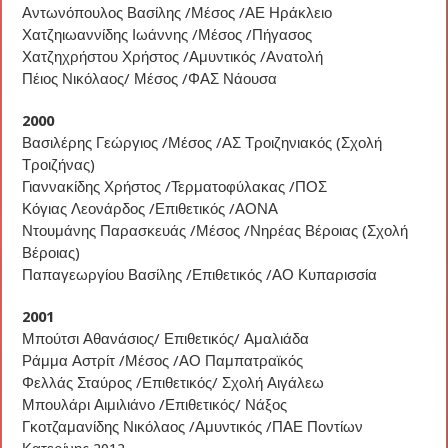
Αντωνόπουλος Βασίλης /Μέσος /ΑΕ Ηράκλειο
Χατζηιωαννίδης Ιωάννης /Μέσος /Πήγασος
Χατζηχρήστου Χρήστος /Αμυντικός /Ανατολή
Πέιος Νικόλαος/ Μέσος /ΦΑΣ Νάουσα
2000
Βασιλέρης Γεώργιος /Μέσος /ΑΣ Τροιζηνιακός (Σχολή
Τροιζήνας)
Γιαννακίδης Χρήστος /Τερματοφύλακας /ΠΟΣ
Κόγιας Λεονάρδος /Επιθετικός /ΑΟΝΑ
Ντουμάνης Παρασκευάς /Μέσος /Νηρέας Βέροιας (Σχολή
Βέροιας)
Παπαγεωργίου Βασίλης /Επιθετικός /ΑΟ Κυπαρισσία
2001
Μπούτσι Αθανάσιος/ Επιθετικός/ Αμαλιάδα
Ράμμα Αστρίτ /Μέσος /ΑΟ Παμπατραϊκός
Φελλάς Σταύρος /Επιθετικός/ Σχολή Αιγάλεω
Μπουλάρι Αιμιλιάνο /Επιθετικός/ Νάξος
Γκοτζαμανίδης Νικόλαος /Αμυντικός /ΠΑΕ Ποντίων