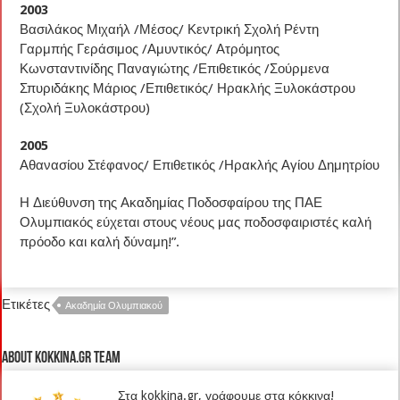
2003
Βασιλάκος Μιχαήλ /Μέσος/ Κεντρική Σχολή Ρέντη
Γαρμπής Γεράσιμος /Αμυντικός/ Ατρόμητος
Κωνσταντινίδης Παναγιώτης /Επιθετικός /Σούρμενα
Σπυριδάκης Μάριος /Επιθετικός/ Ηρακλής Ξυλοκάστρου
(Σχολή Ξυλοκάστρου)
2005
Αθανασίου Στέφανος/ Επιθετικός /Ηρακλής Αγίου Δημητρίου
Η Διεύθυνση της Ακαδημίας Ποδοσφαίρου της ΠΑΕ
Ολυμπιακός εύχεται στους νέους μας ποδοσφαιριστές καλή
πρόοδο και καλή δύναμη!”.
Ετικέτες
Ακαδημία Ολυμπιακού
About kokkina.gr TEAM
Στα kokkina.gr, γράφουμε στα κόκκινα!