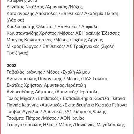
Κατερίνης 2012
Δεγαΐτας Νικόλαος /Αμυντικός /Νάξος
Κοτσιανούλης Απόστολος /Επιθετικός/ Ακαδημία Πλίτση
(Λάρισα)
Κουλουριώτης Φίλιππος/ Επιθετικός/ Αμφιάλη
Κωνσταντινίδης Χρήστος /Μέσος/ ΑΣ Ηρακλής Έδεσσας
Μούγιος Κωνσταντίνος /Μέσος /Τοξότης Άργους
Μικρός Γιώργος / Επιθετικός/ ΑΣ Τροιζηνιακός (Σχολή
Τροιζήνας)
2002
Γαβαλάς Ιωάννης / Μέσος /Σχολή Αλίμου
Αντωνόπουλος Παναγιώτης / Μέσος /ΠΑΣ Γαλάτσι
Σκάτζας Χρήστος/ Αμυντικός /Ιεράπολη
Ανδρεαδάκης Λάμπρος /Αμυντικός/ Ιεράπολη
Τόλιος Μιχαήλ /Επιθετικός / Εκπαιδευτήρια Κωστέα Γείτονα
Πανιάς Ιωάννης /Αμυντικός /Εκπαιδευτήρια Κωστέα Γείτονα
Τσάβος Άγγελος / Αμυντικός /ΑΣ Σκορπιός Φυλής
Τσούμπα Πέτρος /Μέσος / ΑΟΝ Ιωνίας
Γεωργακόπουλος Ηλίας / Μέσος /Πανιώνιος Μεγαλόπολης