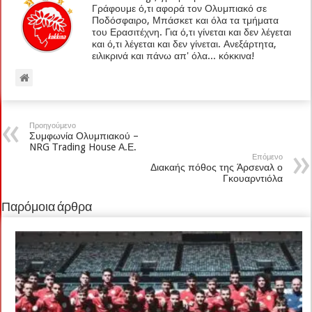
Γράφουμε ό,τι αφορά τον Ολυμπιακό σε
Ποδόσφαιρο, Μπάσκετ και όλα τα τμήματα
του Ερασιτέχνη. Για ό,τι γίνεται και δεν λέγεται
και ό,τι λέγεται και δεν γίνεται. Ανεξάρτητα,
ειλικρινά και πάνω απ' όλα... κόκκινα!
Προηγούμενο
Συμφωνία Ολυμπιακού –
NRG Τrading House Α.Ε.
Επόμενο
Διακαής πόθος της Άρσεναλ ο
Γκουαρντιόλα
Παρόμοια άρθρα