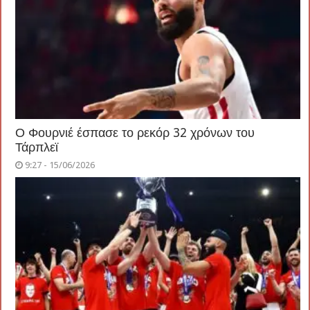
Ο Φουρνιέ έσπασε το ρεκόρ 32 χρόνων του
Τάρπλεϊ
9:27 - 15/06/2026