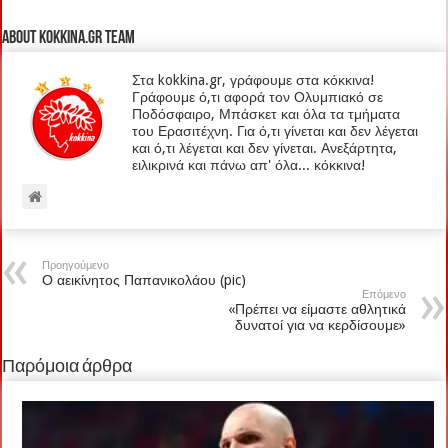
About kokkina.gr TEAM
Στα kokkina.gr, γράφουμε στα κόκκινα!
Γράφουμε ό,τι αφορά τον Ολυμπιακό σε
Ποδόσφαιρο, Μπάσκετ και όλα τα τμήματα
του Ερασιτέχνη. Για ό,τι γίνεται και δεν λέγεται
και ό,τι λέγεται και δεν γίνεται. Ανεξάρτητα,
ειλικρινά και πάνω απ' όλα... κόκκινα!
Προηγούμενο
Ο αεικίνητος Παπανικολάου (pic)
Επόμενο
«Πρέπει να είμαστε αθλητικά
δυνατοί για να κερδίσουμε»
Παρόμοια άρθρα