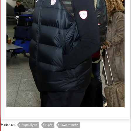
Ετικέτες
Ευρωλίγκα
Εφές
Ολυμπιακός