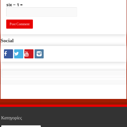
six − 1 =
Social
Κατηγορίες