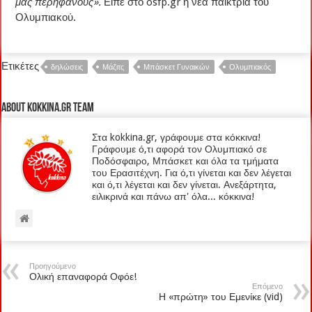
μας περήφανους».
Είπε στο osfp.gr η νέα παίκτρια του
Ολυμπιακού.
Ετικέτες
δηλώσεις
Μάζιτς
Μπάσκετ Γυναικών
Ολυμπιακός
About kokkina.gr TEAM
Στα kokkina.gr, γράφουμε στα κόκκινα!
Γράφουμε ό,τι αφορά τον Ολυμπιακό σε
Ποδόσφαιρο, Μπάσκετ και όλα τα τμήματα
του Ερασιτέχνη. Για ό,τι γίνεται και δεν λέγεται
και ό,τι λέγεται και δεν γίνεται. Ανεξάρτητα,
ειλικρινά και πάνω απ' όλα... κόκκινα!
Προηγούμενο
Ολική επαναφορά Οφόε!
Επόμενο
Η «πρώτη» του Εμενίκε (vid)