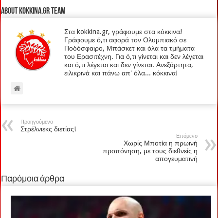
About kokkina.gr TEAM
Στα kokkina.gr, γράφουμε στα κόκκινα!
Γράφουμε ό,τι αφορά τον Ολυμπιακό σε
Ποδόσφαιρο, Μπάσκετ και όλα τα τμήματα
του Ερασιτέχνη. Για ό,τι γίνεται και δεν λέγεται
και ό,τι λέγεται και δεν γίνεται. Ανεξάρτητα,
ειλικρινά και πάνω απ' όλα... κόκκινα!
Προηγούμενο
Στρέλνιεκς διετίας!
Επόμενο
Χωρίς Μποτία η πρωινή
προπόνηση, με τους διεθνείς η
απογευματινή
Παρόμοια άρθρα