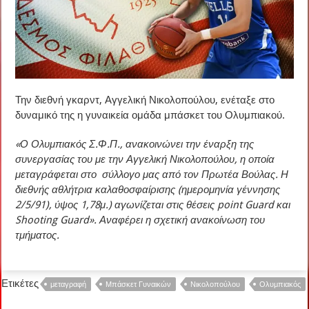
Την διεθνή γκαρντ, Αγγελική Νικολοπούλου, ενέταξε στο
δυναμικό της η γυναικεία ομάδα μπάσκετ του Ολυμπιακού.
«Ο Ολυμπιακός Σ.Φ.Π., ανακοινώνει την έναρξη της
συνεργασίας του με την Αγγελική Νικολοπούλου, η οποία
μεταγράφεται στο σύλλογο μας από τον Πρωτέα Βούλας. Η
διεθνής αθλήτρια καλαθοσφαίρισης (ημερομηνία γέννησης
2/5/91), ύψος 1,78μ.) αγωνίζεται στις θέσεις point Guard και
Shooting Guard». Αναφέρει η σχετική ανακοίνωση του
τμήματος.
Ετικέτες
μεταγραφή
Μπάσκετ Γυναικών
Νικολοπούλου
Ολυμπιακός