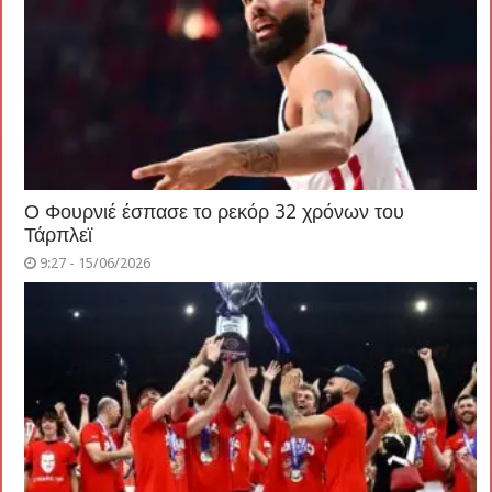
Ο Φουρνιέ έσπασε το ρεκόρ 32 χρόνων του
Τάρπλεϊ
9:27 - 15/06/2026