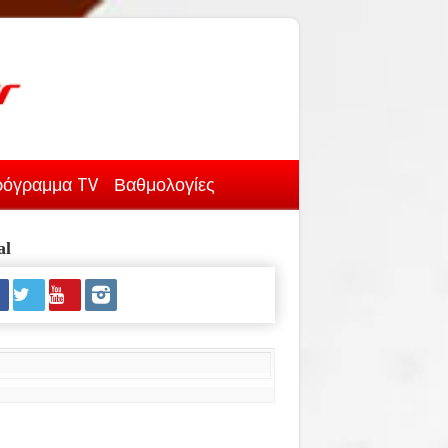
όγραμμα TV
Βαθμολογίες
al