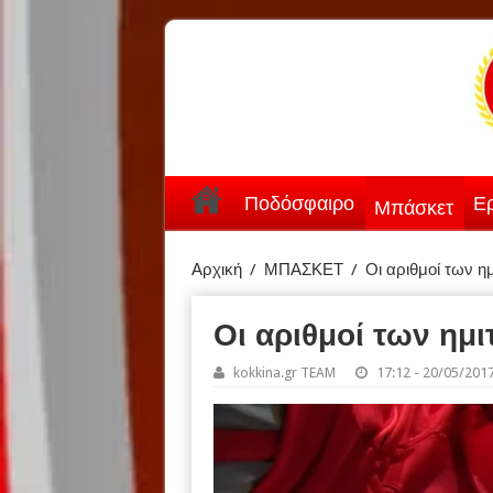
Ποδόσφαιρο
Ερ
Μπάσκετ
Αρχική
/
ΜΠΑΣΚΕΤ
/
Οι αριθμοί των ημ
Οι αριθμοί των ημι
kokkina.gr TEAM
17:12 - 20/05/201