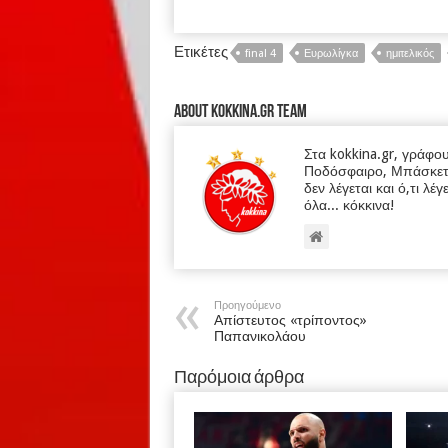
Ετικέτες
final 4
Ευρωλίγκα
ημιτελικός
About kokkina.gr TEAM
Στα kokkina.gr, γράφο
Ποδόσφαιρο, Μπάσκετ κα
δεν λέγεται και ό,τι λέγ
όλα... κόκκινα!
Προηγούμενο
Απίστευτος «τρίποντος»
Παπανικολάου
Παρόμοια άρθρα