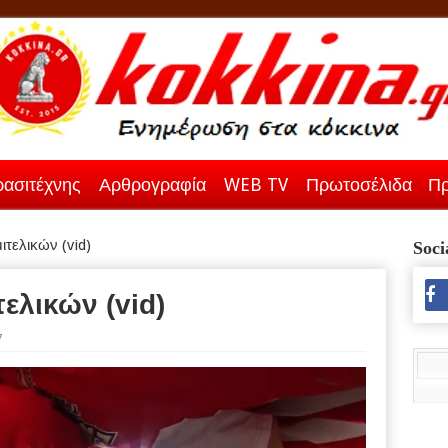
ασιτέχνης
Αρθρογραφία
WEB TV
Πρωτοσέλιδα
Πρ
ιτελικών (vid)
Soci
τελικών (vid)
7