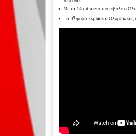
περίοδο.
Με τα 14 τρίποντα που έβαλε ο Ολυ
η
Για 4
φορά κέρδισε ο Ολυμπιακός τη