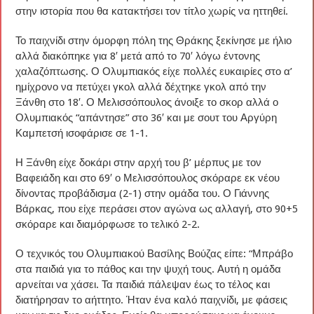
στην ιστορία που θα κατακτήσει τον τίτλο χωρίς να ηττηθεί.
Το παιχνίδι στην όμορφη πόλη της Θράκης ξεκίνησε με ήλιο
αλλά διακόπηκε για 8′ μετά από το 70′ λόγω έντονης
χαλαζόπτωσης. Ο Ολυμπιακός είχε πολλές ευκαιρίες στο α’
ημίχρονο να πετύχει γκολ αλλά δέχτηκε γκολ από την
Ξάνθη στο 18′. Ο Μελισσόπουλος άνοιξε το σκορ αλλά ο
Ολυμπιακός “απάντησε” στο 36′ και με σουτ του Αργύρη
Καμπετσή ισοφάρισε σε 1-1.
Η Ξάνθη είχε δοκάρι στην αρχή του β’ μέρπυς με τον
Βαφειάδη και στο 69′ ο Μελισσόπουλος σκόραρε εκ νέου
δίνοντας προβάδισμα (2-1) στην ομάδα του. Ο Γιάννης
Βάρκας, που είχε περάσει στον αγώνα ως αλλαγή, στο 90+5
σκόραρε και διαμόρφωσε το τελικό 2-2.
Ο τεχνικός του Ολυμπιακού Βασίλης Βούζας είπε: “Μπράβο
στα παιδιά για το πάθος και την ψυχή τους. Αυτή η ομάδα
αρνείται να χάσει. Τα παιδιά πάλεψαν έως το τέλος και
διατήρησαν το αήττητο. Ήταν ένα καλό παιχνίδι, με φάσεις