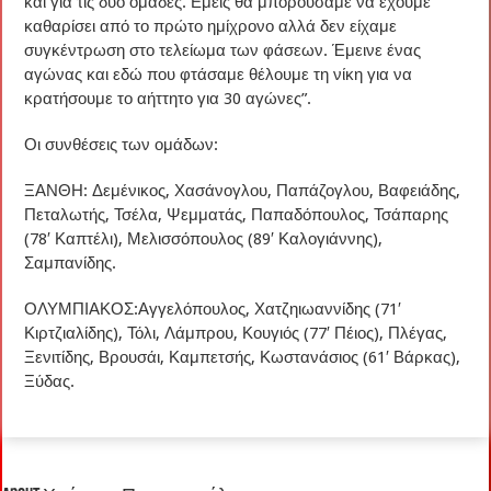
και για τις δυο ομάδες. Εμείς θα μπορούσαμε να έχουμε
καθαρίσει από το πρώτο ημίχρονο αλλά δεν είχαμε
συγκέντρωση στο τελείωμα των φάσεων. Έμεινε ένας
αγώνας και εδώ που φτάσαμε θέλουμε τη νίκη για να
κρατήσουμε το αήττητο για 30 αγώνες”.
Οι συνθέσεις των ομάδων:
ΞΑΝΘΗ: Δεμένικος, Χασάνογλου, Παπάζογλου, Βαφειάδης,
Πεταλωτής, Τσέλα, Ψεμματάς, Παπαδόπουλος, Τσάπαρης
(78′ Καπτέλι), Μελισσόπουλος (89′ Καλογιάννης),
Σαμπανίδης.
ΟΛΥΜΠΙΑΚΟΣ:Αγγελόπουλος, Χατζηιωαννίδης (71′
Κιρτζιαλίδης), Τόλι, Λάμπρου, Κουγιός (77′ Πέιος), Πλέγας,
Ξενιτίδης, Βρουσάι, Καμπετσής, Κωστανάσιος (61′ Βάρκας),
Ξύδας.