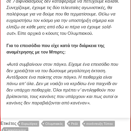
σε 7 αιφνιδιασμούς δεν καταφέραμε να πετύχουμε καλάθι.
Συνεχίζουμε, έχουμε τις δύο τελευταίες αγωνιστικές, θα
παλέψουμε για να δούμε που θα τερματίσουμε. Θέλω να
ευχαριστήσω τον κόσμο για την υποστήριξη σήμερα και
ελπίζω σε κάθε ματς από εδώ κι πέρα να έχουμε sold-
out».
Είπε αρχικά ο κόουτς του Ολυμπιακού.
Για το επεισόδιο που είχε κατά την διάρκεια της
αναμέτρησης με τον Μπιρτς:
«Αυτά συμβαίνουν στον πάγκο. Είχαμε ένα επεισόδιο που
δεν χρειάζεται να του δώσουμε μεγαλύτερη έκταση.
Αντέδρασε ένα παίκτης στον πάγκο. Η πειθαρχία είναι
πάνω απ’ όλα. Δεν με νοιάζει να κερδίσω ένα παιχνίδι αν
δεν υπάρχει πειθαρχία. Όλοι πρέπει ν’ αντιληφθούν που
βρίσκονται, τους κανόνες που υπάρχουν και πως αυτοί οι
κανόνες δεν παραβιάζονται από κανέναν».
Ετικέτες
Ευρωλίγκα
Ολυμπιακός
Ρεάλ
συνέντευξη Τύπου
Σφαιρόπουλος