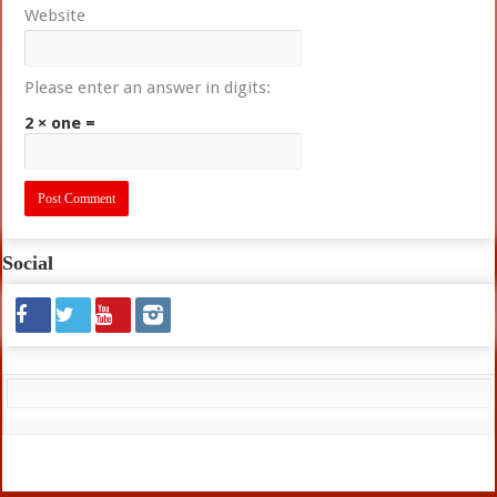
Website
Please enter an answer in digits:
2 × one =
Social