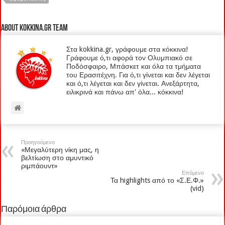
About kokkina.gr TEAM
Στα kokkina.gr, γράφουμε στα κόκκινα!
Γράφουμε ό,τι αφορά τον Ολυμπιακό σε
Ποδόσφαιρο, Μπάσκετ και όλα τα τμήματα
του Ερασιτέχνη. Για ό,τι γίνεται και δεν λέγεται
και ό,τι λέγεται και δεν γίνεται. Ανεξάρτητα,
ειλικρινά και πάνω απ' όλα... κόκκινα!
Προηγούμενο
«Μεγαλύτερη νίκη μας, η
βελτίωση στο αμυντικό
ριμπάουντ»
Επόμενο
Τα highlights από το «Σ.Ε.Φ.»
(vid)
Παρόμοια άρθρα