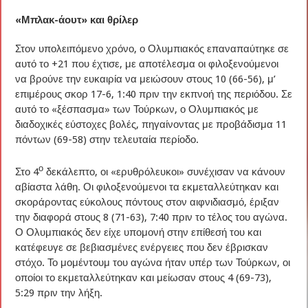
«Μπλακ-άουτ» και θρίλερ
Στον υπολειπόμενο χρόνο, ο Ολυμπιακός επαναπαύτηκε σε
αυτό το +21 που έχτισε, με αποτέλεσμα οι φιλοξενούμενοι
να βρούνε την ευκαιρία να μειώσουν στους 10 (66-56), μ’
επιμέρους σκορ 17-6, 1:40 πριν την εκπνοή της περιόδου. Σε
αυτό το «ξέσπασμα» των Τούρκων, ο Ολυμπιακός με
διαδοχικές εύστοχες βολές, πηγαίνοντας με προβάδισμα 11
πόντων (69-58) στην τελευταία περίοδο.
ο
Στο 4
δεκάλεπτο, οι «ερυθρόλευκοι» συνέχισαν να κάνουν
αβίαστα λάθη. Οι φιλοξενούμενοι τα εκμεταλλεύτηκαν και
σκοράροντας εύκολους πόντους στον αιφνιδιασμό, έριξαν
την διαφορά στους 8 (71-63), 7:40 πριν το τέλος του αγώνα.
Ο Ολυμπιακός δεν είχε υπομονή στην επίθεσή του και
κατέφευγε σε βεβιασμένες ενέργειες που δεν έβρισκαν
στόχο. Το μομέντουμ του αγώνα ήταν υπέρ των Τούρκων, οι
οποίοι το εκμεταλλεύτηκαν και μείωσαν στους 4 (69-73),
5:29 πριν την λήξη.