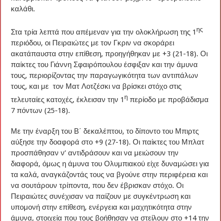
καλάθι.
ης
Στα τρία λεπτά που απέμεναν για την ολοκλήρωση της 1
περιόδου, οι Πειραιώτες με τον Γκριν να σκοράρει
ακατάπαυστα στην επίθεση, προηγήθηκαν με +3 (21-18). Οι
παίκτες του Γιάννη Σφαιρόπουλου έσφιξαν και την άμυνα
τους, περιορίζοντας την παραγωγικότητα των αντιπάλων
τους, και με τον Ματ Λοτζέσκι να βρίσκει στόχο στις
η
τελευταίες κατοχές, έκλεισαν την 1
περίοδο με προβάδισμα
7 πόντων (25-18).
Με την έναρξη του Β΄ δεκαλέπτου, το δίποντο του Μπιρτς
αύξησε την δοαφορά στο +9 (27-18). Οι παίκτες του Μπλατ
προσπάθησαν ν’ αντιδράσουν και να μειώσουν την
διαφορά, όμως η άμυνα του Ολυμπιακού είχε δυναμώσει για
τα καλά, αναγκάζοντάς τους να βγούνε στην περιφέρεια και
να σουτάρουν τρίποντα, που δεν έβρισκαν στόχο. Οι
Πειραιώτες συνέχισαν να παίζουν με συγκέντρωση και
υπομονή στην επίθεση, ενέργεια και μαχητικότητα στην
άμυνα, στοιχεία που τους βοήθησαν να στείλουν στο +14 την