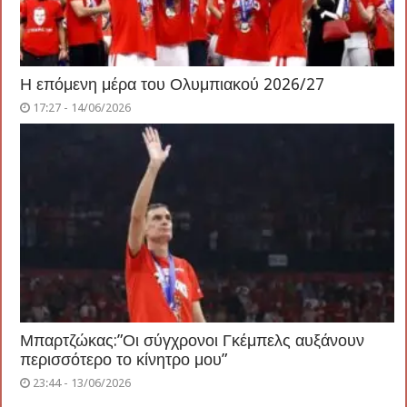
Η επόμενη μέρα του Ολυμπιακού 2026/27
17:27 - 14/06/2026
Μπαρτζώκας:”Οι σύγχρονοι Γκέμπελς αυξάνουν
περισσότερο το κίνητρο μου”
23:44 - 13/06/2026