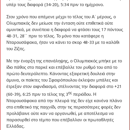
υπέρ τους διαφορά (34-20), 5:34 πριν το ημίχρονο.
Στον χρόνο που απέμενε μέχρι το τέλος του Α΄ μέρους, ο
Ολυμπιακός δεν μείωσε την ένταση ούτε επιθετικά ούτε
αμυντικά, με συνέπεια η διαφορά να φτάσει τους 17 πόντους
48-31, 28΄΄ πριν το τέλος. Το μόνο που κατάφερε η
Νταρουσάφακα, ήταν να κάνει το σκορ 48-33 με το καλάθι
του Ζίζιτς.
Με την έναρξη της επανάληψης, ο Ολυμπιακός μπήκε με το
ίδιο πάθος στο παρκέ και επέβαλλε τον ρυθμό του από το
πρώτο δευτερόλεπτο. Κάνοντας εξαιρετική δουλειά στην
άμυνα, οι παίκτες του Σφαιρόπουλου έκλεψαν μπάλες και
έτρεξαν στον αιφνιδιασμό, στέλνοντας την διαφορά στο +21
ης
(60-39), 6:25 πριν το τέλος της 3
περιόδου. Η
Νταρουσάφακα από την πλευρά της δεν είχε κανένα πλάνο
στο επιθετικό της παιχνίδι, στην τις περισσότερες φορές δεν
προλάβαινε ούτε καν να οργανωθεί, με αποτέλεσμα να
παρασυρθεί στο τέμπο που επέβαλλαν οι πρωταθλητές
Ελλάδας.