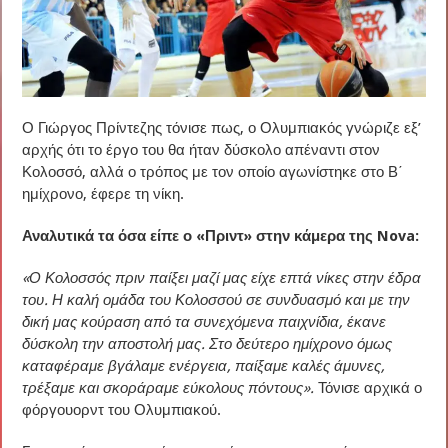
Ο Γιώργος Πρίντεζης τόνισε πως, ο Ολυμπιακός γνώριζε εξ’
αρχής ότι το έργο του θα ήταν δύσκολο απέναντι στον
Κολοσσό, αλλά ο τρόπος με τον οποίο αγωνίστηκε στο Β΄
ημίχρονο, έφερε τη νίκη.
Αναλυτικά τα όσα είπε ο «Πριντ» στην κάμερα της Nova:
«Ο Κολοσσός πριν παίξει μαζί μας είχε επτά νίκες στην έδρα
του. Η καλή ομάδα του Κολοσσού σε συνδυασμό και με την
δική μας κούραση από τα συνεχόμενα παιχνίδια, έκανε
δύσκολη την αποστολή μας. Στο δεύτερο ημίχρονο όμως
καταφέραμε βγάλαμε ενέργεια, παίξαμε καλές άμυνες,
τρέξαμε και σκοράραμε εύκολους πόντους».
Τόνισε αρχικά ο
φόργουορντ του Ολυμπιακού.