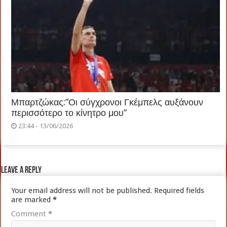
Μπαρτζώκας:”Οι σύγχρονοι Γκέμπελς αυξάνουν
περισσότερο το κίνητρο μου”
23:44 - 13/06/2026
Leave a Reply
Your email address will not be published.
Required fields
are marked
*
Comment
*