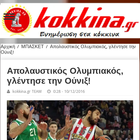
Αρχική
/
ΜΠΑΣΚΕΤ
/
Απολαυστικός Ολυμπιακός, γλέντησε την
Ούνιξ!
Απολαυστικός Ολυμπιακός,
γλέντησε την Ούνιξ!
kokkina.gr TEAM
0:28 - 10/12/2016