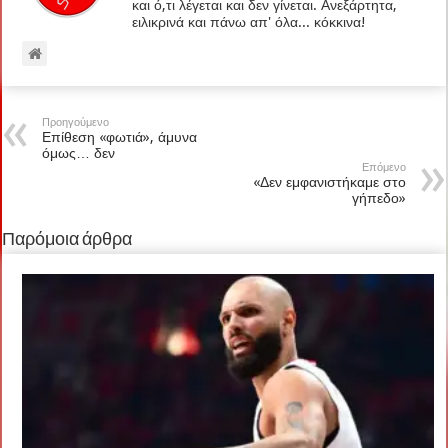
και ό,τι λέγεται και δεν γίνεται. Ανεξάρτητα,
ειλικρινά και πάνω απ' όλα... κόκκινα!
Προηγούμενο
Επίθεση «φωτιά», άμυνα
όμως… δεν
Επόμενο
«Δεν εμφανιστήκαμε στο
γήπεδο»
Παρόμοια άρθρα