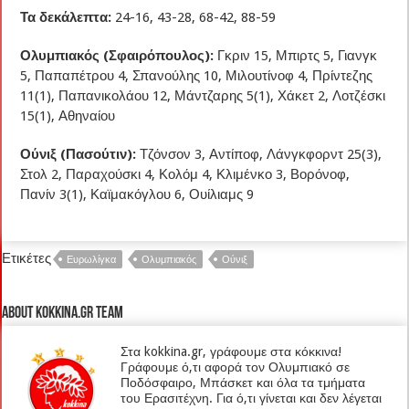
Τα δεκάλεπτα:
24-16, 43-28, 68-42, 88-59
Ολυμπιακός (Σφαιρόπουλος):
Γκριν 15, Μπιρτς 5, Γιανγκ
5, Παπαπέτρου 4, Σπανούλης 10, Μιλουτίνοφ 4, Πρίντεζης
11(1), Παπανικολάου 12, Μάντζαρης 5(1), Χάκετ 2, Λοτζέσκι
15(1), Αθηναίου
Ούνιξ (Πασούτιν):
Τζόνσον 3, Αντίποφ, Λάνγκφορντ 25(3),
Στολ 2, Παραχούσκι 4, Κολόμ 4, Κλιμένκο 3, Βορόνοφ,
Πανίν 3(1), Καϊμακόγλου 6, Ουίλιαμς 9
Ετικέτες
Ευρωλίγκα
Ολυμπιακός
Ούνιξ
About kokkina.gr TEAM
Στα kokkina.gr, γράφουμε στα κόκκινα!
Γράφουμε ό,τι αφορά τον Ολυμπιακό σε
Ποδόσφαιρο, Μπάσκετ και όλα τα τμήματα
του Ερασιτέχνη. Για ό,τι γίνεται και δεν λέγεται