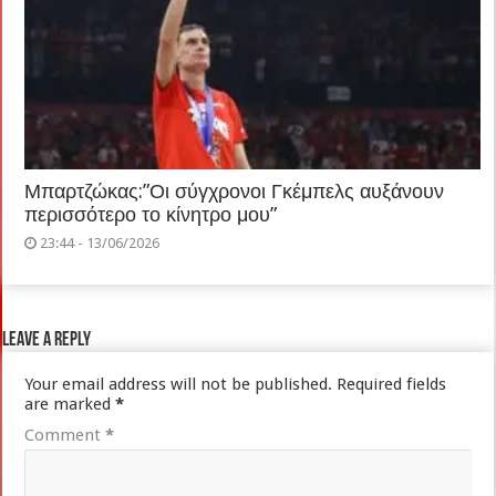
Μπαρτζώκας:”Οι σύγχρονοι Γκέμπελς αυξάνουν
περισσότερο το κίνητρο μου”
23:44 - 13/06/2026
Leave a Reply
Your email address will not be published.
Required fields
are marked
*
Comment
*