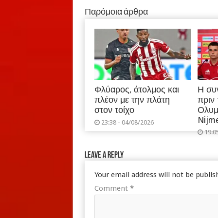
Παρόμοια άρθρα
Φλύαρος, άτολμος και
Η συ
πλέον με την πλάτη
πριν
στον τοίχο
Ολυμ
Nijm
23:38 - 04/08/2026
19:0
Leave a Reply
Your email address will not be publis
Comment
*