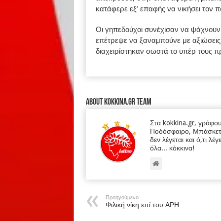
κατάφερε εξ’ επαφής να νικήσει τον 
Οι γηπεδούχοι συνέχισαν να ψάχνουν 
επέτρεψε να ξαναμπούνε με αξιώσεις 
διαχειρίστηκαν σωστά το υπέρ τους π
About kokkina.gr TEAM
Στα kokkina.gr, γράφο
Ποδόσφαιρο, Μπάσκετ κα
δεν λέγεται και ό,τι λέγ
όλα... κόκκινα!
Προηγούμενο
Φιλική νίκη επί του ΑΡΗ