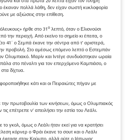
αγώνα και στα πρώτα 20 λεπτά είχαν τον πλήρη
το έκαναν πολλά λάθη, δεν είχαν σωστή κυκλοφορία
ύνε με αξιώσεις στην επίθεση.
ο
όλευκους» ήρθε στο 31
λεπτό, όταν ο Ελιονούσι
ό την περιοχή. Από εκείνο το σημείο κι έπειτα, ο
το 41΄ ο Σεμπά έκανε την σέντρα από τ’ αριστερά,
 την προβολή. Στο αμέσως επόμενο λεπτό ο Εστεμπάν
ν Ολυμπιακό. Μαρίν και Ιντέγε συνδυάστηκαν ωραία
 μπάλα στο πέναλτι για τον επερχόμενο Καμπιάσο, ο
στα δίχτυα.
φοροποιήθηκε κάτι και οι Πειραιώτες πήγαν με
χε την πρωτοβουλία των κινήσεων, όμως ο Ολυμπιακός
 τις επέτρεπε ν’ απειλήσει την εστία του Λεάλι.
ε το γκολ, όμως ο Λεάλι ήταν εκεί για να κρατήσει
λεση κόρνερ ο Φράι έκανε το σουτ και ο Λεάλι
 έφτασε στον Κούμπο, αλλά ούτε ο Ιάπωνας