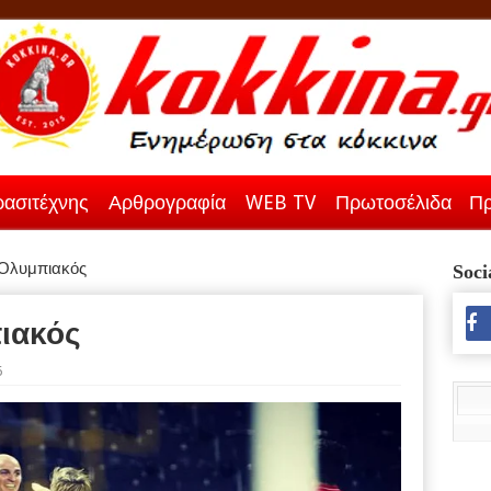
ασιτέχνης
Αρθρογραφία
WEB TV
Πρωτοσέλιδα
Πρ
 Ολυμπιακός
Soci
πιακός
6