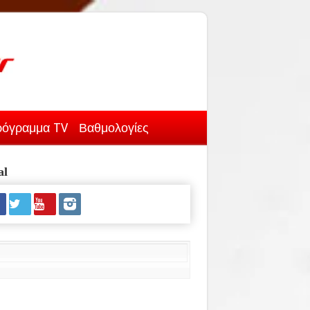
όγραμμα TV
Βαθμολογίες
al