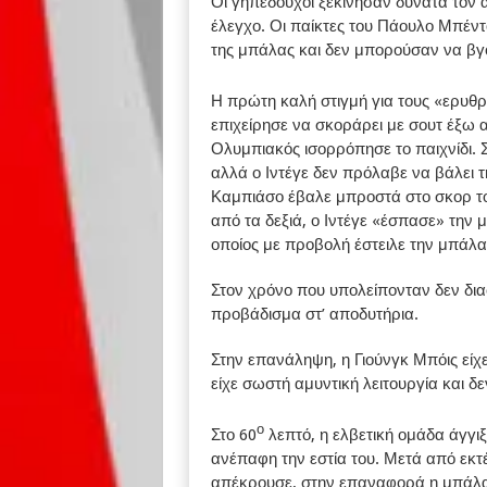
Οι γηπεδούχοι ξεκίνησαν δυνατά τον 
έλεγχο. Οι παίκτες του Πάουλο Μπέν
της μπάλας και δεν μπορούσαν να βγο
Η πρώτη καλή στιγμή για τους «ερυθρ
επιχείρησε να σκοράρει με σουτ έξω απ
Ολυμπιακός ισορρόπησε το παιχνίδι. Σ
αλλά ο Ιντέγε δεν πρόλαβε να βάλει
Καμπιάσο έβαλε μπροστά στο σκορ το
από τα δεξιά, ο Ιντέγε «έσπασε» την
οποίος με προβολή έστειλε την μπάλα 
Στον χρόνο που υπολείπονταν δεν δια
προβάδισμα στ’ αποδυτήρια.
Στην επανάληψη, η Γιούνγκ Μπόις εί
είχε σωστή αμυντική λειτουργία και δεν
ο
Στο 60
λεπτό, η ελβετική ομάδα άγγιξ
ανέπαφη την εστία του. Μετά από εκτέ
απέκρουσε, στην επαναφορά η μπάλα