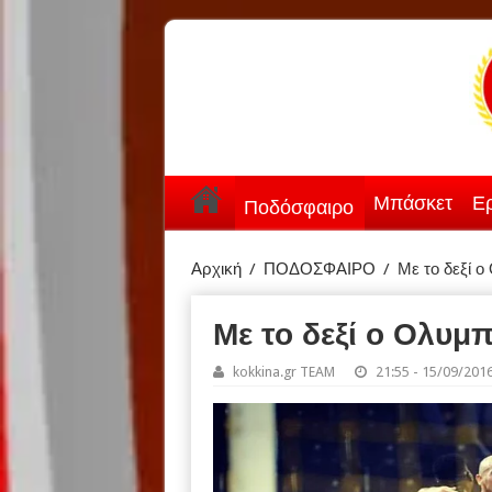
Μπάσκετ
Ερ
Ποδόσφαιρο
Αρχική
/
ΠΟΔΟΣΦΑΙΡΟ
/
Με το δεξί ο
Με το δεξί ο Ολυμ
kokkina.gr TEAM
21:55 - 15/09/201