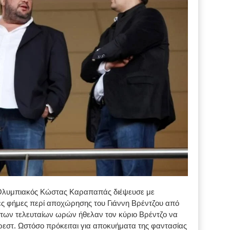
 Ολυμπιακός Κώστας Καραπαπάς διέψευσε με
ες φήμες περί αποχώρησης του Γιάννη Βρέντζου από
 των τελευταίων ωρών ήθελαν τον κύριο Βρέντζο να
εστ. Ωστόσο πρόκειται για αποκυήματα της φαντασίας