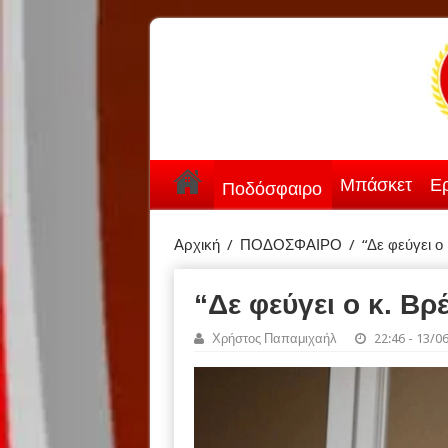
Μπάσκετ
Ερ
Ποδόσφαιρο
Αρχική
/
ΠΟΔΟΣΦΑΙΡΟ
/
“Δε φεύγει ο
“Δε φεύγει ο κ. Βρ
Χρήστος Παπαμιχαήλ
22:46 - 13/0