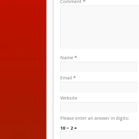
Comment
*
Name
*
Email
*
Website
Please enter an answer in digits:
10 − 2 =