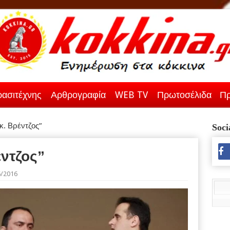
ασιτέχνης
Αρθρογραφία
WEB TV
Πρωτοσέλιδα
Πρ
 κ. Βρέντζος”
Soci
έντζος”
6/2016