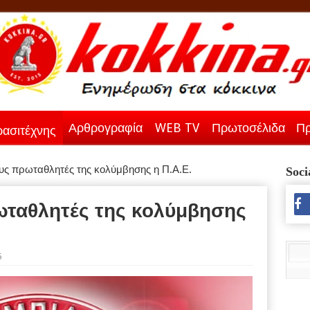
Αρθρογραφία
WEB TV
Πρωτοσέλιδα
Πρ
ασιτέχνης
υς πρωταθλητές της κολύμβησης η Π.Α.Ε.
Soci
ωταθλητές της κολύμβησης
6