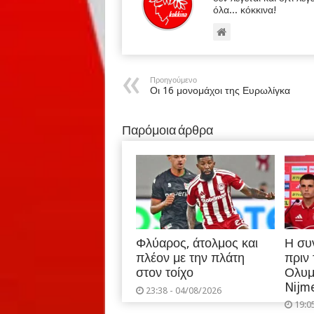
όλα... κόκκινα!
Προηγούμενο
Οι 16 μονομάχοι της Ευρωλίγκα
Παρόμοια άρθρα
Φλύαρος, άτολμος και
Η συ
πλέον με την πλάτη
πριν
στον τοίχο
Ολυμ
Nijm
23:38 - 04/08/2026
19:0