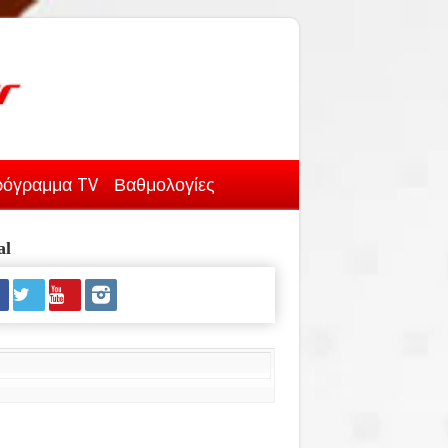
όγραμμα TV
Βαθμολογίες
al