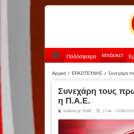
Μπάσκετ
Ποδόσφαιρο
Ερ
Αρχική
/
ΕΡΑΣΙΤΕΧΝΗΣ
/
Συνεχάρη το
Συνεχάρη τους πρ
η Π.Α.Ε.
kokkina.gr TEAM
21:46 - 12/06/201