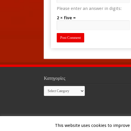
Please enter an answer in digits:
2 × five =
Κατηγορίες
Κατηγορίες
© Copyright 2026, All Rights Reserved
This website uses cookies to improve y