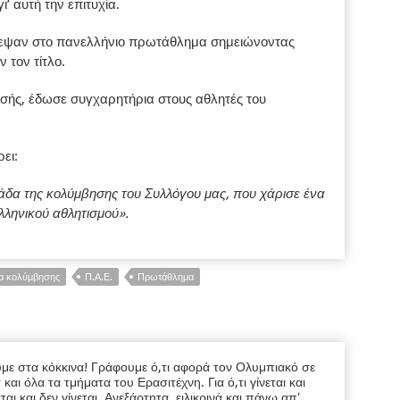
’ αυτή την επιτυχία.
ρεψαν στο πανελλήνιο πρωτάθλημα σημειώνοντας
 τον τίτλο.
ής, έδωσε συγχαρητήρια στους αθλητές του
ει:
δα της κολύμβησης του Συλλόγου μας, που χάρισε ένα
ληνικού αθλητισμού».
α κολύμβησης
Π.Α.Ε.
Πρωτάθλημα
υμε στα κόκκινα! Γράφουμε ό,τι αφορά τον Ολυμπιακό σε
ι όλα τα τμήματα του Ερασιτέχνη. Για ό,τι γίνεται και
εται και δεν γίνεται. Ανεξάρτητα, ειλικρινά και πάνω απ'