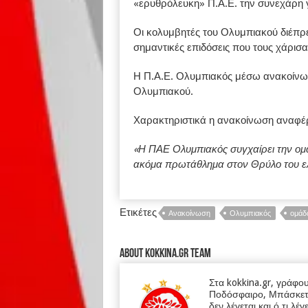
«ερυθρόλευκη» Π.Α.Ε. την συνεχάρη γι
Οι κολυμβητές του Ολυμπιακού διέπ
σημαντικές επιδόσεις που τους χάρισαν
Η Π.Α.Ε. Ολυμπιακός μέσω ανακοίνωσ
Ολυμπιακού.
Χαρακτηριστικά η ανακοίνωση αναφέρ
«Η ΠΑΕ Ολυμπιακός συγχαίρει την ομά
ακόμα πρωτάθλημα στον Θρύλο του ελ
Ετικέτες
Ανακοίνωση
Ολυμπιακός
ομάδ
About kokkina.gr TEAM
Στα kokkina.gr, γράφο
Ποδόσφαιρο, Μπάσκετ κα
δεν λέγεται και ό,τι λέγ