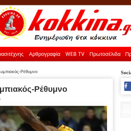
ασιτέχνης
Αρθρογραφία
WEB TV
Πρωτοσέλιδα
Πρ
Ολυμπιακός-Ρέθυμνο
Soci
υμπιακός-Ρέθυμνο
6