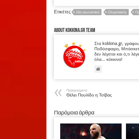
Ετικέτες
26η αγωνιστική
Ολυμπιακός
Π
About kokkina.gr TEAM
Στα kokkina.gr, γράφο
Ποδόσφαιρο, Μπάσκετ κα
δεν λέγεται και ό,τι λέγ
όλα... κόκκινα!
Προηγούμενο
Θέλει Πουλίδο η Τσίβας
Παρόμοια άρθρα