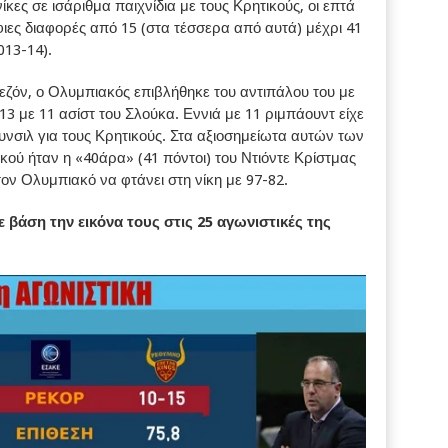
κες σε ισάριθμα παιχνίδια με τους Κρητικούς, οι επτά
φιες διαφορές από 15 (στα τέσσερα από αυτά) μέχρι 41
013-14).
 σεζόν, ο Ολυμπιακός επιβλήθηκε του αντιπάλου του με
13 με 11 ασίστ του Σλούκα. Εννιά με 11 ριμπάουντ είχε
νσιλ για τους Κρητικούς. Στα αξιοσημείωτα αυτών των
ύ ήταν η «40άρα» (41 πόντοι) του Ντιόντε Κρίστμας
τον Ολυμπιακό να φτάνει στη νίκη με 97-82.
 βάση την εικόνα τους στις 25 αγωνιστικές της