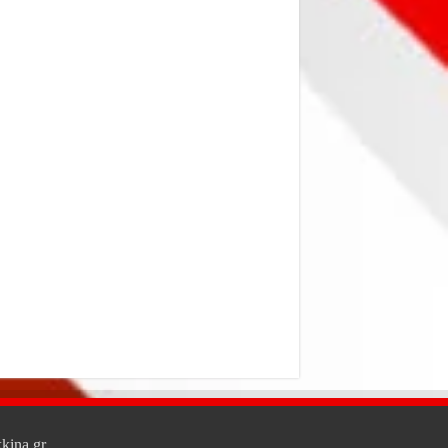
kina.gr