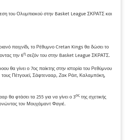
θεση του Ολυμπιακού στην Basket League ΣΚΡΑΤΣ και
ριανό παιχνίδι, το Ρέθυμνο Cretan Kings θα δώσει το
η
οντας την 6
σεζόν του στην Basket League ΣΚΡΑΤΣ.
ου θα γίνει ο 7ος παίκτης στην ιστορία του Ρεθύμνου
ά τους Πέτγουεϊ, Σάφτενααρ, Ζακ Ράιτ, Καλαμπόκη,
ος
ρ θα φτάσει τα 255 για να γίνει ο 3
της σχετικής
ερνώντας τον Μουχάμαντ Φαγιέ.