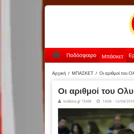
Ποδόσφαιρο
Ερ
Μπάσκετ
Αρχική
/
ΜΠΑΣΚΕΤ
/
Οι αριθμοί του 
Οι αριθμοί του Ολ
kokkina.gr TEAM
14:06 - 12/04/201