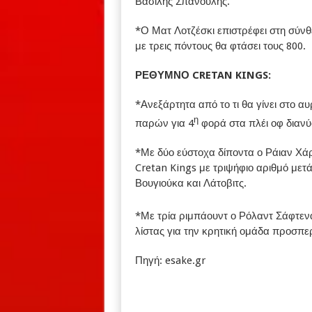
Βασίλης Σπανούλης.
*Ο Ματ Λοτζέσκι επιστρέφει στη σύν
με τρεις πόντους θα φτάσει τους 800.
ΡΕΘΥΜΝΟ
CRETAN KINGS:
*Ανεξάρτητα από το τι θα γίνει στο αυ
η
παρών για 4
φορά στα πλέι οφ διανύ
*Με δύο εύστοχα δίποντα ο Ράιαν Χάρο
Cretan Kings με τριψήφιο αριθμό μετ
Βουγιούκα και Λάτοβιτς.
*Με τρία ριμπάουντ ο Ρόλαντ Σάφτεναα
λίστας για την κρητική ομάδα προσπ
Πηγή: esake.gr