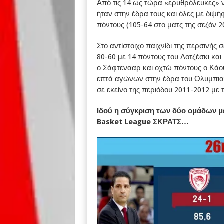
Από τις 14 ως τώρα «ερυθρόλευκες» νί
ήταν στην έδρα τους και όλες με διψή
πόντους (105-64 στο ματς της σεζόν 2
Στο αντίστοιχο παιχνίδι της περσινής
80-60 με 14 πόντους του Λοτζέσκι και 
ο Σάφτενααρ και οχτώ πόντους ο Κάου
επτά αγώνων στην έδρα του Ολυμπιακο
σε εκείνο της περιόδου 2011-2012 με 
Ιδού η σύγκριση των δύο ομάδων με
Basket League ΣΚΡΑΤΣ…