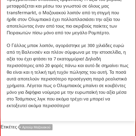
μεταφράζεται και μέσω του γνωστού σε όλους μας
transfermarkt, o Μαζουακού λοιπόν από τη στιγμή που
ήρθε στον Ολυμπιακό έχει πολλαπλασιάσει την αξία του
αποτελώντας έναν από τους πιο ακριβούς παίκτες των
Πειραιωτών πίσω μόνο από τον μεγάλο Ρομπέρτο.
Ο Γάλλος μπακ λοιπόν, αγοράστηκε με 300 χιλιάδες ευρώ
από τη Βαλενσιέν και πλέον σύμφωνα με την ιστοσελίδα, η
αξία του έχει φτάσει τα 7 εκατομμύρια! Δηλαδή
περισσότερες από 20 φορές πάνω και αυτό δε σημαίνει πως
θα είναι και η τελική τιμή τυχόν πώλησης του αυτή. Τα ποσά
αυτά αποτελούν περισσότερο προσέγγιση παρά ρεαλιστικά
χρήματα. Λέγεται πως ο Ολυμπιακός μπαίνει σε κουβέντες
μόνο για διψήφια νούμερα με την ευρωπαϊκή του αξία μέσα
στο Τσάμπιονς λιγκ που ακόμα τρέχει να μπορεί να
εκτοξευτεί ακόμα περισσότερο!
Ετικέτες
Αρτούρ Μαζουακού