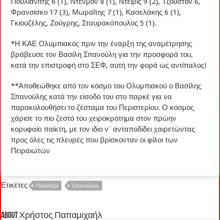
Πουλιανίτης 6 (1), Ντένμον 8 (1), Ντέιβις 9 (2), Τζούστον 6,
Φρανσίσκο 17 (3), Μωραΐτης 7 (1), Κασελάκης 6 (1),
Γκιουζέλης, Ζούγρης, Σταυρακόπουλος 5 (1).
*Η ΚΑΕ Ολυμπιακός πριν την έναρξη της αναμέτρησης
βράβευσε τον Βασίλη Σπανούλη για την προσφορά του,
κατά την επιστροφή στο ΣΕΦ, αυτή την φορά ως αντίπαλος!
**Αποθεώθηκε από τον κόσμο του Ολυμπιακού ο Βασίλης
Σπανούλης κατά την είσοδό του στο παρκέ για να
παρακολουθήσει το ζέσταμα του Περιστερίου. Ο κόσμος
χάρισε το πιο ζεστό του χειροκρότημα στον πρώην
κορυφαίο παίκτη, με τον ιδιο ν΄ ανταποδίδει χαιρετώντας
προς όλες τις πλευρές που βρίσκονταν οι φίλοι των
Πειραιωτών
Ετικέτες
Περιστέρι
Σπανούλης
About Χρήστος Παπαμιχαήλ