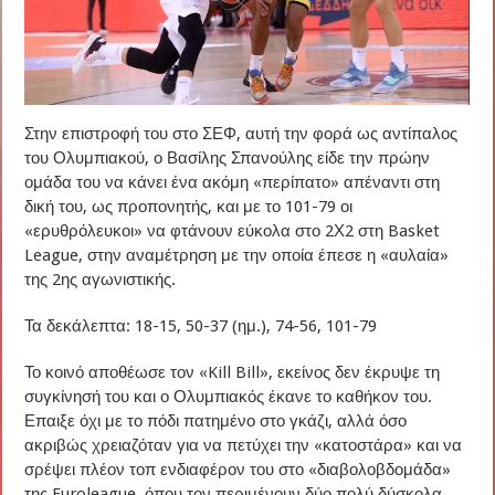
Στην επιστροφή του στο ΣΕΦ, αυτή την φορά ως αντίπαλος
του Ολυμπιακού, ο Βασίλης Σπανούλης είδε την πρώην
ομάδα του να κάνει ένα ακόμη «περίπατο» απέναντι στη
δική του, ως προπονητής, και με το 101-79 οι
«ερυθρόλευκοι» να φτάνουν εύκολα στο 2Χ2 στη Basket
League, στην αναμέτρηση με την οποία έπεσε η «αυλαία»
της 2ης αγωνιστικής.
Τα δεκάλεπτα: 18-15, 50-37 (ημ.), 74-56, 101-79
Το κοινό αποθέωσε τον «Kill Bill», εκείνος δεν έκρυψε τη
συγκίνησή του και ο Ολυμπιακός έκανε το καθήκον του.
Επαιξε όχι με το πόδι πατημένο στο γκάζι, αλλά όσο
ακριβώς χρειαζόταν για να πετύχει την «κατοστάρα» και να
σρέψει πλέον τοπ ενδιαφέρον του στο «διαβολοβδομάδα»
της Euroleague, όπου τον περιμένουν δύο πολύ δύσκολα