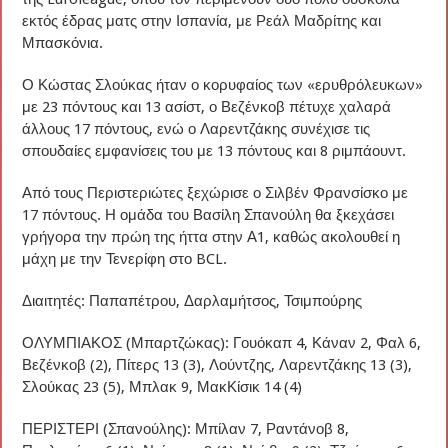
εκτός έδρας ματς στην Ισπανία, με Ρεάλ Μαδρίτης και
Μπασκόνια.
Ο Κώστας Σλούκας ήταν ο κορυφαίος των «ερυθρόλευκων»
με 23 πόντους και 13 ασίστ, ο Βεζένκοβ πέτυχε χαλαρά
άλλους 17 πόντους, ενώ ο Λαρεντζάκης συνέχισε τις
σπουδαίες εμφανίσεις του με 13 πόντους και 8 ριμπάουντ.
Από τους Περιστεριώτες ξεχώρισε ο Σιλβέν Φρανσίσκο με
17 πόντους. Η ομάδα του Βασίλη Σπανούλη θα ξκεχάσει
γρήγορα την πρώη της ήττα στην Α1, καθώς ακολουθεί η
μάχη με την Τενερίφη στο BCL.
Διαιτητές: Παπαπέτρου, Δαρλαμήτσος, Τσιμπούρης
ΟΛΥΜΠΙΑΚΟΣ (Μπαρτζώκας): Γουόκαπ 4, Κάναν 2, Φαλ 6,
Βεζένκοβ (2), Πίτερς 13 (3), Λούντζης, Λαρεντζάκης 13 (3),
Σλούκας 23 (5), Μπλακ 9, ΜακΚίσικ 14 (4)
ΠΕΡΙΣΤΕΡΙ (Σπανούλης): Μπίλαν 7, Ραντάνοβ 8,