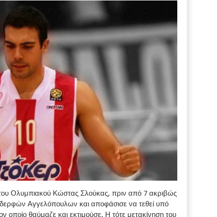
ς του Ολυμπιακού Κώστας Σλούκας, πριν από 7 ακριβώς
 αδερφών Αγγελόπουλων και αποφάσισε να τεθεί υπό
ον οποίο θαύμαζε και εκτιμούσε. Η τότε μετακίνηση του