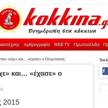
ασιτέχνης
Αρθρογραφία
WEB TV
Πρωτοσέλιδα
Πρ
 που «είχε» και… «έχασε» ο Ολυμπιακός
Soci
ίχε» και… «έχασε» ο
022
ς 2015