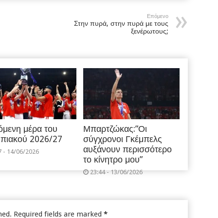
Επόμενο
Στην πυρά, στην πυρά με τους
ξενέρωτους;
όμενη μέρα του
Μπαρτζώκας:”Οι
πιακού 2026/27
σύγχρονοι Γκέμπελς
αυξάνουν περισσότερο
7 - 14/06/2026
το κίνητρο μου”
23:44 - 13/06/2026
hed.
Required fields are marked
*