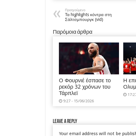
Προηγούμενο
Τα highlights κόντρα στη
Σάλτσμπουργκ (vid)
Παρόμοια άρθρα
Ο Φουρνιέ έσπασε το
Η επ
ρεκόρ 32 χρόνων του
Ολυμ
Τάρπλεϊ
17:2
9:27 - 15/06/2026
Leave a Reply
Your email address will not be publis