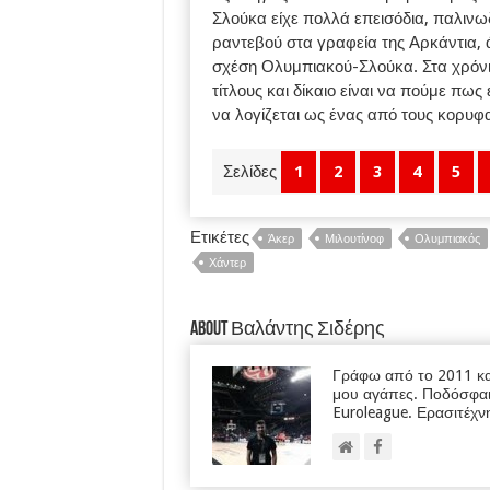
Σλούκα είχε πολλά επεισόδια, παλινω
ραντεβού στα γραφεία της Αρκάντια, 
σχέση Ολυμπιακού-Σλούκα. Στα χρόνια
τίτλους και δίκαιο είναι να πούμε πω
να λογίζεται ως ένας από τους κορυφ
Σελίδες
1
2
3
4
5
Ετικέτες
Άκερ
Μιλουτίνοφ
Ολυμπιακός
Χάντερ
About Βαλάντης Σιδέρης
Γράφω από το 2011 κα
μου αγάπες. Ποδόσφαι
Euroleague. Ερασιτέχν