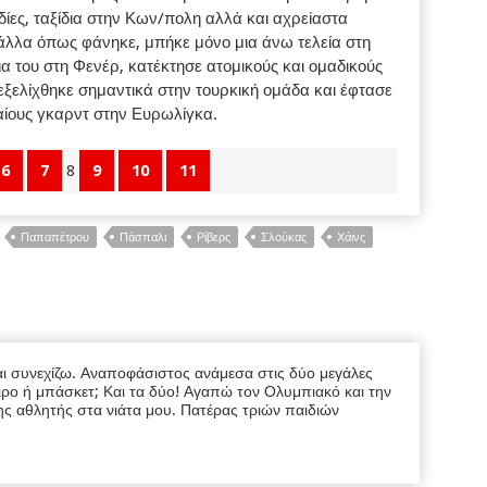
δίες, ταξίδια στην Κων/πολη αλλά και αχρείαστα
άλλα όπως φάνηκε, μπήκε μόνο μια άνω τελεία στη
 του στη Φενέρ, κατέκτησε ατομικούς και ομαδικούς
ς εξελίχθηκε σημαντικά στην τουρκική ομάδα και έφτασε
αίους γκαρντ στην Ευρωλίγκα.
6
7
8
9
10
11
Παπαπέτρου
Πάσπαλι
Ρίβερς
Σλούκας
Χάινς
ι συνεχίζω. Αναποφάσιστος ανάμεσα στις δύο μεγάλες
ρο ή μπάσκετ; Και τα δύο! Αγαπώ τον Ολυμπιακό και την
ης αθλητής στα νιάτα μου. Πατέρας τριών παιδιών