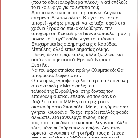
(που το κάνει ολοφάνερα πλέον), γιατί επέλεξε
το Νίκο Συρίγο για το έντυπό του;
Άρα το κάνει και με το παραπάνω. Λογικό κι
επόμενο. Δεν τον αδικώ. Κι εγώ την τσέπη
μπορεί -γράφω μπορεί- να κοίταζα, αφού στα
χρόνια ξηρασίας που ακολούθησαν την
αποχώρηση Κόκκαλη, οι Γιαννακόπουλοι ήταν η
μοναδική “πηγή” εσόδων για το μπάσκετ.
Επιχειρηματίας ο Δημητράκης ο Καρύδας.
Μπούλης, αλλά επιχειρηματίας ολκής.
Πλέον, δεν στηρίζει απλά, αλλά ξεπλένει και
αυτό είναι αηδιαστικό. Εμετικό. Ντροπή.
Ξεφτίλα.
Να τον χαρακτηρίσω πρώην Ολυμπιακό; Θα
μπορούσα. Σαφέστατα…
Όταν όμως έγραψε σχόλιο υπέρ του Σπανούλη
στο σκηνικό με Ματσιούλις του
τελικού της Ευρωλίγκα, στηρίζοντας τον
Σπανούλη φυσικά, έπεσαν να τον φάνε οι
βάζελοι από τα ΜΜΕ για στήριξη στον
ακατανόμαστο Σπανούλη. Μετά, τα γύρισε σαν
γνήσια Κουρούνα. Το έχει πράξει πολλές φορές
άλλωστε. Στο (ανενεργό πλέον) blog
του, στο περιοδικό του και πάει λέγοντας. Αλλά
τότε, μόνο οι Γαύροι τον στήριξαν. Δεν ήταν
αρκετά ικανοποιητική η στήριξη τους κι έπεσε