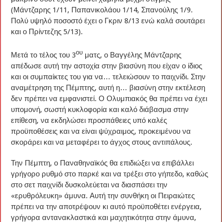
(Μάντζαρης 1/11, Παπανικολάου 1/14, Σπανούλης 1/9.
Πολύ υψηλό ποσοστό έχει ο Γκριν 8/13 ενώ καλά σουτάρει
και ο Πρίντεζης 5/13).
ου
Μετά το τέλος του 3
ματς, ο Βαγγέλης Μάντζαρης
απέδωσε αυτή την αστοχία στην βιασύνη που είχαν ο ίδιος
και οι συμπαίκτες του για να… τελειώσουν το παιχνίδι. Στην
αναμέτρηση της Πέμπτης, αυτή η… βιασύνη στην εκτέλεση
δεν πρέπει να εμφανιστεί. Ο Ολυμπιακός θα πρέπει να έχει
υπομονή, σωστή κυκλοφορία και καλό διάβασμα στην
επίθεση, να εκδηλώσει προσπάθειες υπό καλές
προϋποθέσεις και να είναι ψύχραιμος, προκειμένου να
σκοράρει και να μεταφέρει το άγχος στους αντιπάλους.
Την Πέμπτη, ο Παναθηναϊκός θα επιδιώξει να επιβάλλει
γρήγορο ρυθμό στο παρκέ και να τρέξει στο γήπεδο, καθώς
στο σετ παιχνίδι δυσκολεύεται να διασπάσει την
«ερυθρόλευκη» άμυνα. Αυτή την συνθήκη οι Πειραιώτες
πρέπει να την αποτρέψουν κι αυτό προϋποθέτει ενέργεια,
γρήγορα αντανακλαστικά και μαχητικότητα στην άμυνα,