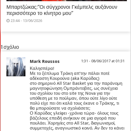
Μπαρτζώκας:”Οι σύγχρονοι Γκέμπελς αυξάνουν
περισσότερο το κίνητρο μου”
23:44 - 13/06/2026
1 σχόλιο
Mark Roussos
1:31 - 08/06/2017 at 01:31
Καλησπέρα!
Με το ξέπλυμα Τράκη απ’την πάλαι ποτέ
αδέκαστη Κουρούνα (aka Καρύδας)
στο σημερινό All Star Basket για την παράνομη
μαγνητοφώνηση Ομπράντοβιτς, ως συνέχεια
του σχολίου του στο site της Nova για την
υπόθεση με το πούλμαν, όπου ούτε λίγο ούτε
πολύ είχε πει ότι καλά τους έκανε ο Τράκης, τι
θα μπορούσατε να σχολιάσετε;
Ο Καρύδας γλείφει -χρόνια τώρα- όλους τους
βάζελους επειδή ανήκουν σε μια αγορά που
πουλάει. Χορηγίες στο All Star, διαγωνισμοί,
συμμετοχές, αναγνωστικό κοινό. Αν δεν το κάνει