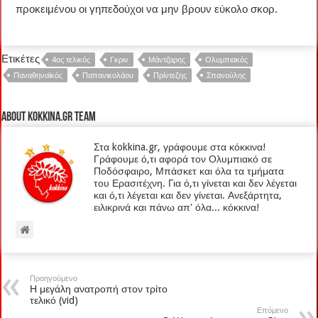
προκειμένου οι γηπεδούχοι να μην βρουν εύκολο σκορ.
Ετικέτες
4ος τελικός
Γκριν
Μάντζαρης
Ολυμπιακός
Παναθηναϊκός
Παπανικολάου
Πρίντεζης
Σπανούλης
About kokkina.gr TEAM
Στα kokkina.gr, γράφουμε στα κόκκινα!
Γράφουμε ό,τι αφορά τον Ολυμπιακό σε
Ποδόσφαιρο, Μπάσκετ και όλα τα τμήματα
του Ερασιτέχνη. Για ό,τι γίνεται και δεν λέγεται
και ό,τι λέγεται και δεν γίνεται. Ανεξάρτητα,
ειλικρινά και πάνω απ' όλα... κόκκινα!
Προηγούμενο
Η μεγάλη ανατροπή στον τρίτο
τελικό (vid)
Επόμενο