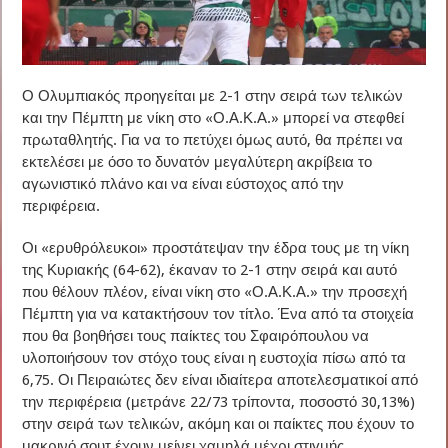
Ο Ολυμπιακός προηγείται με 2-1 στην σειρά των τελικών
και την Πέμπτη με νίκη στο «Ο.Α.Κ.Α.» μπορεί να στεφθεί
πρωταθλητής. Για να το πετύχει όμως αυτό, θα πρέπει να
εκτελέσει με όσο το δυνατόν μεγαλύτερη ακρίβεια το
αγωνιστικό πλάνο και να είναι εύστοχος από την
περιφέρεια.
Οι «ερυθρόλευκοι» προστάτεψαν την έδρα τους με τη νίκη
της Κυριακής (64-62), έκαναν το 2-1 στην σειρά και αυτό
που θέλουν πλέον, είναι νίκη στο «Ο.Α.Κ.Α.» την προσεχή
Πέμπτη για να κατακτήσουν τον τίτλο. Ένα από τα στοιχεία
που θα βοηθήσει τους παίκτες του Σφαιρόπουλου να
υλοποιήσουν τον στόχο τους είναι η ευστοχία πίσω από τα
6,75. Οι Πειραιώτες δεν είναι ιδιαίτερα αποτελεσματικοί από
την περιφέρεια (μετράνε 22/73 τρίποντα, ποσοστό 30,13%)
στην σειρά των τελικών, ακόμη και οι παίκτες που έχουν το
μακρινό σουτ έχουν μείνει χαμηλά μέχρι στιγμής