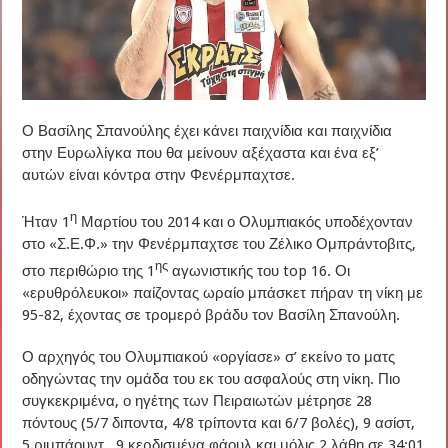
Ο Βασίλης Σπανούλης έχει κάνει παιχνίδια και παιχνίδια
στην Ευρωλίγκα που θα μείνουν αξέχαστα και ένα εξ’
αυτών είναι κόντρα στην Φενέρμπαχτσε.
η
Ήταν 1
Μαρτίου του 2014 και ο Ολυμπιακός υποδέχονταν
στο «Σ.Ε.Φ.» την Φενέρμπαχτσε του Ζέλικο Ομπράντοβιτς,
ης
στο περιθώριο της 1
αγωνιστικής του top 16. Οι
«ερυθρόλευκοι» παίζοντας ωραίο μπάσκετ πήραν τη νίκη με
95-82, έχοντας σε τρομερό βράδυ τον Βασίλη Σπανούλη.
Ο αρχηγός του Ολυμπιακού «οργίασε» σ’ εκείνο το ματς
οδηγώντας την ομάδα του εκ του ασφαλούς στη νίκη. Πιο
συγκεκριμένα, ο ηγέτης των Πειραιωτών μέτρησε 28
πόντους (5/7 διποντα, 4/8 τρίποντα και 6/7 βολές), 9 ασίστ,
5 ριμπάουντ , 9 κερδισμένα φάουλ και μόλις 2 λάθη σε 34:01