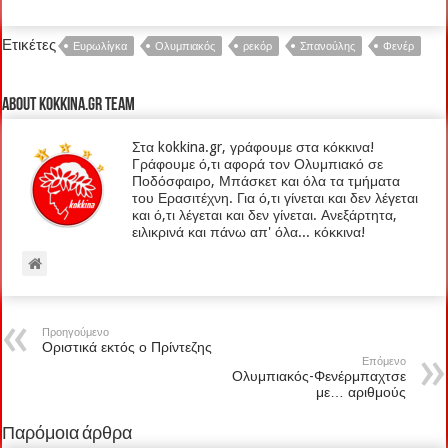
Ετικέτες
Ευρωλίγκα
Ολυμπιακός
ρεκόρ
Σπανούλης
Φενέρ
About kokkina.gr TEAM
Στα kokkina.gr, γράφουμε στα κόκκινα!
Γράφουμε ό,τι αφορά τον Ολυμπιακό σε
Ποδόσφαιρο, Μπάσκετ και όλα τα τμήματα
του Ερασιτέχνη. Για ό,τι γίνεται και δεν λέγεται
και ό,τι λέγεται και δεν γίνεται. Ανεξάρτητα,
ειλικρινά και πάνω απ' όλα... κόκκινα!
Προηγούμενο
Οριστικά εκτός ο Πρίντεζης
Επόμενο
Ολυμπιακός-Φενέρμπαχτσε
με… αριθμούς
Παρόμοια άρθρα