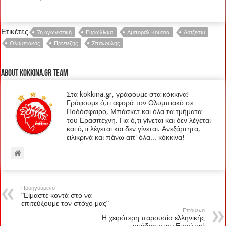
Ετικέτες
7η αγωνιστική
Ευρωλίγκα
Λμποράλ Κούτσα
Λοτζέσκι
Ολυμπιακός
Πρίντεζης
Σπανούλης
About kokkina.gr TEAM
Στα kokkina.gr, γράφουμε στα κόκκινα!
Γράφουμε ό,τι αφορά τον Ολυμπιακό σε
Ποδόσφαιρο, Μπάσκετ και όλα τα τμήματα
του Ερασιτέχνη. Για ό,τι γίνεται και δεν λέγεται
και ό,τι λέγεται και δεν γίνεται. Ανεξάρτητα,
ειλικρινά και πάνω απ' όλα... κόκκινα!
Προηγούμενο
“Είμαστε κοντά στο να
επιτεύξουμε τον στόχο μας”
Επόμενο
Η χειρότερη παρουσία ελληνικής