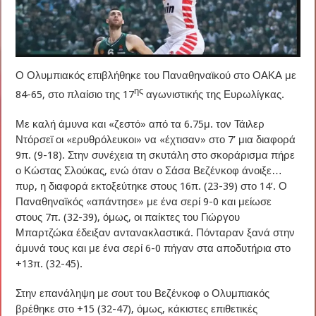
Ο Ολυμπιακός επιβλήθηκε του Παναθηναϊκού στο ΟΑΚΑ με
ης
84-65, στο πλαίσιο της 17
αγωνιστικής της Ευρωλίγκας.
Με καλή άμυνα και «ζεστό» από τα 6.75μ. τον Τάιλερ
Ντόρσεϊ οι «ερυθρόλευκοι» να «έχτισαν» στο 7’ μια διαφορά
9π. (9-18). Στην συνέχεια τη σκυτάλη στο σκοράρισμα πήρε
ο Κώστας Σλούκας, ενώ όταν ο Σάσα Βεζένκοφ άνοιξε…
πυρ, η διαφορά εκτοξεύτηκε στους 16π. (23-39) στο 14’. Ο
Παναθηναϊκός «απάντησε» με ένα σερί 9-0 και μείωσε
στους 7π. (32-39), όμως, οι παίκτες του Γιώργου
Μπαρτζώκα έδειξαν αντανακλαστικά. Πόνταραν ξανά στην
άμυνά τους και με ένα σερί 6-0 πήγαν στα αποδυτήρια στο
+13π. (32-45).
Στην επανάληψη με σουτ του Βεζένκοφ ο Ολυμπιακός
βρέθηκε στο +15 (32-47), όμως, κάκιστες επιθετικές