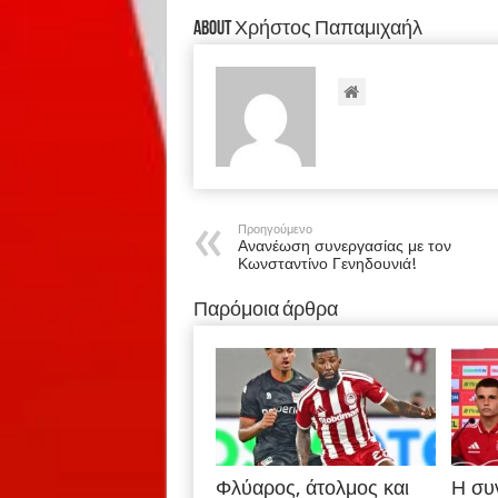
About Χρήστος Παπαμιχαήλ
Προηγούμενο
Ανανέωση συνεργασίας με τον
Κωνσταντίνο Γενηδουνιά!
Παρόμοια άρθρα
Φλύαρος, άτολμος και
Η συ