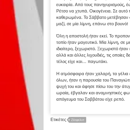
ευκαιρία. Από τους πανηγυρισμούς, 
Ρέτσο να χτυπά. Οικογένεια. Σε αυτό 
καθερωμένα. Το Σάββατο μετέβησαν σ
μαζί, σε μία λίμνη, επάνω στο βουνό!
Όλη η αποστολή ήταν εκεί. Το προπονητ
τοπίο ήταν μαγευτικό. Μία λίμνη, σε 
ιδιαίτερο, ξεχωριστό. Ξεχωριστό ήτα
αλλά και άλλες λιχουδιές, τις οποίες 
τέλος είχε και… παγωτάκι.
Η ατμόσφαιρα ήταν χαλαρή, τα γέλια έ
όλων, ήταν η παρουσία του Παναγιώτ
ψυχή του και άφησε πίσω του την άτ
ωραία, έβγαλαν και αναμνηστικές φω
απόγευμα του Σαββάτου είχε ρεπό.
Ετικέτες
Ζέεφελντ