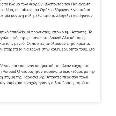
έως το κλάμα των νεαρών, βλέποντας τον Παναγιώτη
το κλίμα, οι παίκτες του Θρύλου ξέφυγαν λίγο από τα
ε μία κοντινή πόλη, έξω από το Ζέεφελντ και έφαγαν
ικό επιτελείο, οι φροντιστές, ιατρικό τιμ. Άπαντες. Το
μεγάλο υψόμετρο, επάνω στο βουνό! Αλπικό τοπίο,
ν και το… μενού. Οι παίκτες απόλαυσαν ψητά κρέατα,
δεν επιτρέπεται να τρώνε στην καθημερινότητά τους. Στο
διναν και έπαιρναν και φυσικά, το πλέον ευχάριστο
η Ρέτσου! Ο νεαρός ήταν παρών, το διασκέδασε με την
υχη στιγμή της Παρασκευής! Άπαντες πέρασαν πολύ
τογραφίες και αναχώρησαν για ξεκούραση, αφού το