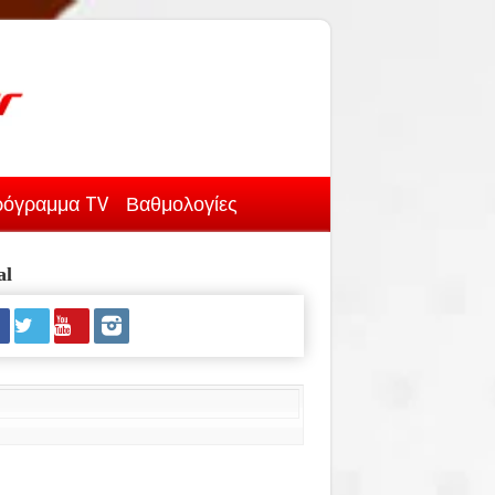
όγραμμα TV
Βαθμολογίες
al