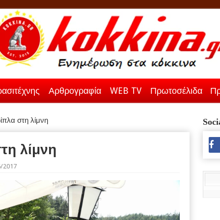
ασιτέχνης
Αρθρογραφία
WEB TV
Πρωτοσέλιδα
Πρ
πλα στη λίμνη
Soci
τη λίμνη
6/2017