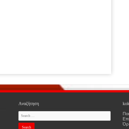
Αναζήτηση
kok
Ποι
Επ
Όρ