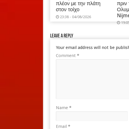
πλέον με την πλάτη
πριν
στον τοίχο
Ολυμ
Nijm
23:38 - 04/08/2026
19:0
Leave a Reply
Your email address will not be publis
Comment
*
Name
*
Email
*