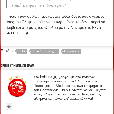
Youth League του διημέρου!
Η φάση των ομίλων προχωράει, αλλά δυστυχώς ο νεαρός
άσος του Ολυμπιακού είναι τιμωρημένος και δεν μπορεί να
βοηθήσει στο ματς του Θρύλου με την Ντιναμό στο Ρέντη
(4/11, 19:00)!
Ετικέτες
UEFA
UEFA Youth League
Ολυμπιακός
About kokkina.gr TEAM
Στα kokkina.gr, γράφουμε στα κόκκινα!
Γράφουμε ό,τι αφορά τον Ολυμπιακό σε
Ποδόσφαιρο, Μπάσκετ και όλα τα τμήματα
του Ερασιτέχνη. Για ό,τι γίνεται και δεν λέγεται
και ό,τι λέγεται και δεν γίνεται. Ανεξάρτητα,
ειλικρινά και πάνω απ' όλα... κόκκινα!