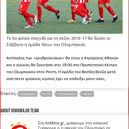
To 6ο φιλικό παιχνίδι για τη σεζόν 2016-17 θα δώσει το
Σάββατο η ομάδα Νέων του Ολυμπιακού.
Αντίπαλος των «ερυθρολεύκων» θα είναι ο Ατρόμητος Αθηνών
και ο αγώνας θα ξεκινήσει στις 18:00 στο Προπονητικό Κέντρο
του Ολυμπιακού στον Ρέντη. Η ομάδα του Βασίλη Βούζα μετά
από πέντε φιλικούς αγώνες έχει να επιδείξει μόνο νίκες.
Ετικέτες
Ατρόμητος
Κ-20
Ολυμπιακός
φιλικό
About kokkina.gr TEAM
Στα kokkina.gr, γράφουμε στα κόκκινα!
Γράφουμε ό,τι αφορά τον Ολυμπιακό σε