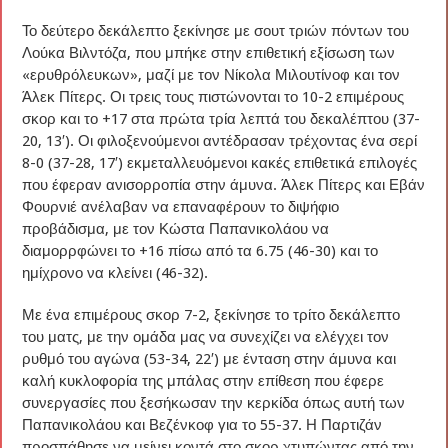
Το δεύτερο δεκάλεπτο ξεκίνησε με σουτ τριών πόντων του
Λούκα Βιλντόζα, που μπήκε στην επιθετική εξίσωση των
«ερυθρόλευκων», μαζί με τον Νίκολα Μιλουτίνοφ και τον
Άλεκ Πίτερς. Οι τρεις τους πιστώνονται το 10-2 επιμέρους
σκορ και το +17 στα πρώτα τρία λεπτά του δεκαλέπτου (37-
20, 13′). Οι φιλοξενούμενοι αντέδρασαν τρέχοντας ένα σερί
8-0 (37-28, 17′) εκμεταλλευόμενοι κακές επιθετικά επιλογές
που έφεραν ανισορροπία στην άμυνα. Άλεκ Πίτερς και Εβάν
Φουρνιέ ανέλαβαν να επαναφέρουν το διψήφιο
προβάδισμα, με τον Κώστα Παπανικολάου να
διαμορρφώνει το +16 πίσω από τα 6.75 (46-30) και το
ημίχρονο να κλείνει (46-32).
Με ένα επιμέρους σκορ 7-2, ξεκίνησε το τρίτο δεκάλεπτο
του ματς, με την ομάδα μας να συνεχίζει να ελέγχει τον
ρυθμό του αγώνα (53-34, 22′) με ένταση στην άμυνα και
καλή κυκλοφορία της μπάλας στην επίθεση που έφερε
συνεργασίες που ξεσήκωσαν την κερκίδα όπως αυτή των
Παπανικολάου και Βεζένκοφ για το 55-37. Η Παρτιζάν
προσπάθησε να μείνει κοντά στο σκορ χτυπώντας από την