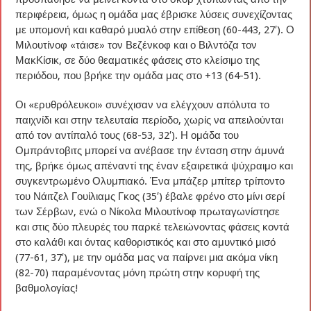
περιφέρεια, όμως η ομάδα μας έβρισκε λύσεις συνεχίζοντας
με υπομονή και καθαρό μυαλό στην επίθεση (60-443, 27′). Ο
Μιλουτίνοφ «τάισε» τον Βεζένκοφ και ο Βιλντόζα τον
ΜακΚίσικ, σε δύο θεαματικές φάσεις στο κλείσιμο της
περιόδου, που βρήκε την ομάδα μας στο +13 (64-51).
Οι «ερυθρόλευκοι» συνέχισαν να ελέγχουν απόλυτα το
παιχνίδι και στην τελευταία περίοδο, χωρίς να απειλούνται
από τον αντίπαλό τους (68-53, 32′). Η ομάδα του
Ομπράντοβιτς μπορεί να ανέβασε την ένταση στην άμυνά
της, βρήκε όμως απέναντί της έναν εξαιρετικά ψύχραιμο και
συγκεντρωμένο Ολυμπιακό. Ένα μπάζερ μπίτερ τρίποντο
του Νάιτζελ Γουίλιαμς Γκος (35′) έβαλε φρένο στο μίνι σερί
των Σέρβων, ενώ ο Νίκολα Μιλουτίνοφ πρωταγωνίστησε
και στις δύο πλευρές του παρκέ τελειώνοντας φάσεις κοντά
στο καλάθι και όντας καθοριστικός και στο αμυντικό μισό
(77-61, 37′), με την ομάδα μας να παίρνει μια ακόμα νίκη
(82-70) παραμένοντας μόνη πρώτη στην κορυφή της
βαθμολογίας!