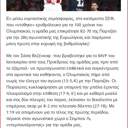
Εν μέσω εορταστικής ατμόσφαιρας, στο κατάμεστο ΣΕΦ,
που «ντύθηκε» ερυθρόλευκο για τα 100 χρόνια του
Ολυμπιακού, η ομάδα μας επικράτησε 82-70 της Παρτιζάν
για την 28η αγωνιστικής της Ευρωλίγκας και παρέμεινε
μόνη πρώτη στην κορυφή της βαθμολογίας!
Με τον Σάσα Βεζένκοφ -που βραβεύτηκε για το MVP του
Ιανουαρίου από τους Προέδρους της ομάδας μας πριν από
το τζάμπολ- να πρωταγωνιστεί επιθετικά και συγκέντρωση
στα αμυντικά του καθήκοντα, ο Ολυμπιακός πήρε από
νωρίς τον έλεγχο του αγώνα (13-5,4′) με την Παρτιζάν. Οι
Πειραιώτες κυκλοφόρησαν με υπομονή την μπάλα έχοντας
πλουραλισμό στην επίθεση (17-9, 6′) και με καθαρό μυαλό
και στις δύο πλευρές του παρκέ, έκλεισαν το δεκάλεπτο με
επιμέρους σκορ με 8-2 στο τελευταίο δίλεπτο (27-18). Με
1:19 να απομένουν για το τέλος της πρώτης περιόδου,
πέρασε στον αγωνιστικό χώρο ο Σέιμπειν Λι,
«ντεμπουτάροντας» για την ομάδα μας.