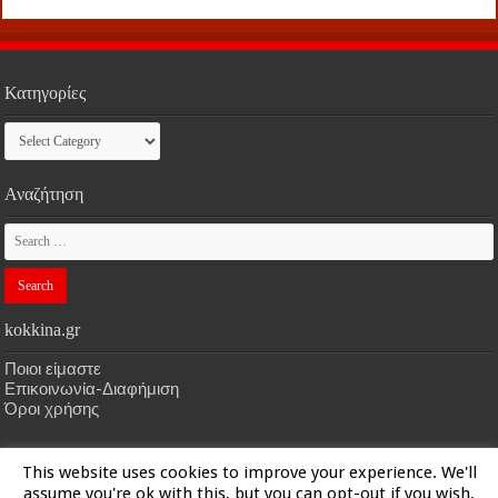
Κατηγορίες
Κατηγορίες
Αναζήτηση
kokkina.gr
Ποιοι είμαστε
Επικοινωνία-Διαφήμιση
Όροι χρήσης
This website uses cookies to improve your experience. We'll
HOME
kokkina.gr
| Designed by
kokkina.gr
assume you're ok with this, but you can opt-out if you wish.