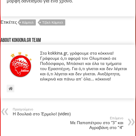
μορφή δανεισμού για ένα χρόνο.
Ετικέτες
Κάμπελ
Τζόελ Κάμπελ
About kokkina.gr TEAM
Στα kokkina.gr, γράφουμε στα κόκκινα!
Γράφουμε ό,τι αφορά τον Ολυμπιακό σε
Ποδόσφαιρο, Μπάσκετ και όλα τα τμήματα
του Ερασιτέχνη. Για ό,τι γίνεται και δεν λέγεται
και ό,τι λέγεται και δεν γίνεται. Ανεξάρτητα,
ειλικρινά και πάνω απ' όλα... κόκκινα!
Προηγούμενο
Η δουλειά στο Έρμελο! (video)
Επόμενο
Με Παπαπέτρου στο “3” και
Αγραβάνη στο “4”