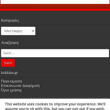
Κατηγορίες
Κατηγορίες
Αναζήτηση
kokkina.gr
Ποιοι είμαστε
Επικοινωνία-Διαφήμιση
Όροι χρήσης
This website uses cookies to improve your experience. We'll
HOME
kokkina.gr
| Designed by
kokkina.gr
assume you're ok with this, but you can opt-out if you wish.