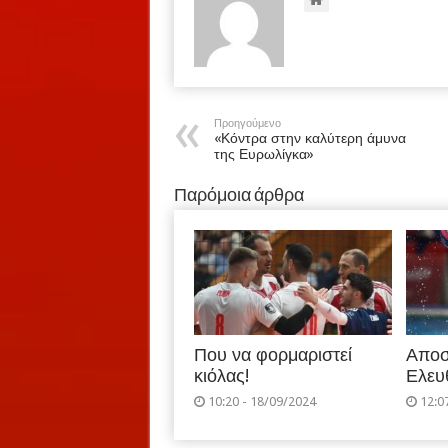
Προηγούμενο
«Κόντρα στην καλύτερη άμυνα
της Ευρωλίγκα»
Παρόμοια άρθρα
Που να φορμαριστεί
Αποσ
κιόλας!
Ελευ
10:20 - 18/09/2024
12:0