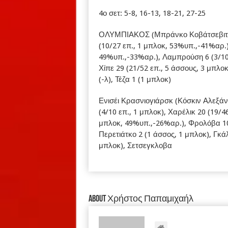
4ο σετ: 5-8, 16-13, 18-21, 27-25
ΟΛΥΜΠΙΑΚΟΣ (Μπράνκο Κοβάτσεβιτς): 
(10/27 επ., 1 μπλοκ, 53%υπ.,-41%αρ.)
49%υπ.,-33%αρ.), Λαμπρούση 6 (3/10 
Χίπε 29 (21/52 επ., 5 άσσους, 3 μπλο
(-λ), Τέζα 1 (1 μπλοκ)
Ενισέι Κρασνιογιάρσκ (Κόσκιν Αλεξάντ
(4/10 επ., 1 μπλοκ), Χαρέλικ 20 (19/4
μπλοκ, 49%υπ.,-26%αρ.), Φρολόβα 10 
Περετιάτκο 2 (1 άσσος, 1 μπλοκ), Γκάλ
μπλοκ), Σετσεγκλοβα
About Χρήστος Παπαμιχαήλ