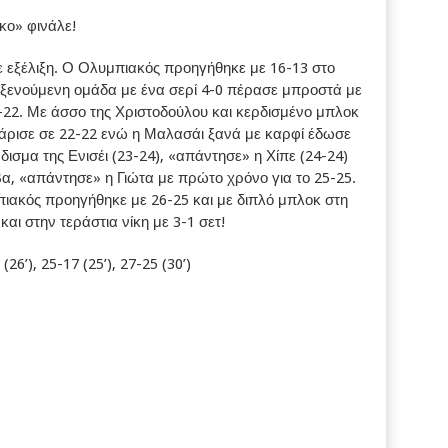
κο» φινάλε!
σε εξέλιξη. Ο Ολυμπιακός προηγήθηκε με 16-13 στο
λοξενούμενη ομάδα με ένα σερί 4-0 πέρασε μπροστά με
0-22. Με άσσο της Χριστοδούλου και κερδισμένο μπλοκ
άρισε σε 22-22 ενώ η Μαλασάι ξανά με καρφί έδωσε
ισμα της Ενισέι (23-24), «απάντησε» η Χίπε (24-24)
α, «απάντησε» η Γιώτα με πρώτο χρόνο για το 25-25.
ιακός προηγήθηκε με 26-25 και με διπλό μπλοκ στη
ι στην τεράστια νίκη με 3-1 σετ!
(26’), 25-17 (25’), 27-25 (30’)