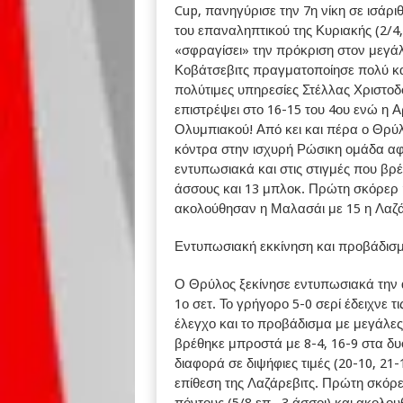
Cup, πανηγύρισε την 7η νίκη σε ισάρ
του επαναληπτικού της Κυριακής (2/4, 
«σφραγίσει» την πρόκριση στον μεγάλ
Κοβάτσεβιτς πραγματοποίησε πολύ καλ
πολύτιμες υπηρεσίες Στέλλας Χριστοδο
επιστρέψει στο 16-15 του 4ου ενώ η Α
Ολυμπιακού! Από κει και πέρα ο Θρύλ
κόντρα στην ισχυρή Ρώσικη ομάδα α
εντυπωσιακά και στις στιγμές που βρ
άσσους και 13 μπλοκ. Πρώτη σκόρερ η
ακολούθησαν η Μαλασάι με 15 η Λαζάρ
Εντυπωσιακή εκκίνηση και προβάδισμ
Ο Θρύλος ξεκίνησε εντυπωσιακά την
1ο σετ. Το γρήγορο 5-0 σερί έδειχνε τ
έλεγχο και το προβάδισμα με μεγάλες
βρέθηκε μπροστά με 8-4, 16-9 στα δυο
διαφορά σε διψήφιες τιμές (20-10, 21-
επίθεση της Λαζάρεβιτς. Πρώτη σκόρε
πόντους (5/8 επ., 3 άσσοι) και ακολο