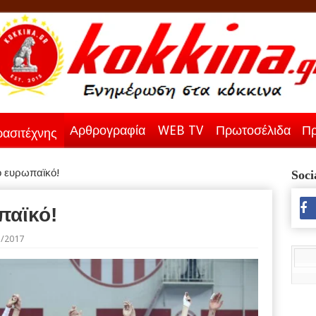
Αρθρογραφία
WEB TV
Πρωτοσέλιδα
Πρ
ασιτέχνης
ο ευρωπαϊκό!
Soci
παϊκό!
3/2017