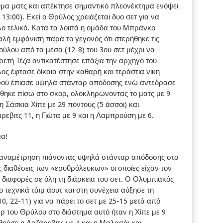
ιθμα ματς και απέκτησε σημαντικό πλεονέκτημα ενόψει
13:00). Εκεί ο Θρύλος χρειάζεται δυο σετ για να
ο τελικό. Κατά τα λοιπά η ομάδα του Μπράνκο
ή εμφάνιση παρά το γεγονός ότι στερήθηκε τις
ύλου από τα μέσα (12-8) του 3ου σετ μέχρι να
ρετή Τέζα αντικατέστησε επάξια την αρχηγό του
ος έφτασε δίκαια στην καθαρή και τεράστια νίκη
φού έπιασε υψηλά στάνταρ απόδοσης ενώ αντέδρασε
έθηκε πίσω στο σκορ, ολοκληρώνοντας το ματς με 9
 Σάσκια Χίπε με 29 πόντους (5 άσσοι) και
εβιτς 11, η Γιώτα με 9 και η Λαμπρούση με 6.
α!
 αναμέτρηση πιάνοντας υψηλά στάνταρ απόδοσης στο
ις διαθέσεις των «ερυθρόλευκων» οι οποίες είχαν τον
 διαφορές σε όλη τη διάρκεια του σετ. Ο Ολυμπιακός
 τεχνικά τάιμ άουτ και στη συνέχεια αύξησε τη
10, 22-11) για να πάρει το σετ με 25-15 μετά από
ρ του Θρύλου στο διάστημα αυτό ήταν η Χίπε με 9
υθούσε η Λαζάρεβιτς με 4 και η Μαλασάι και