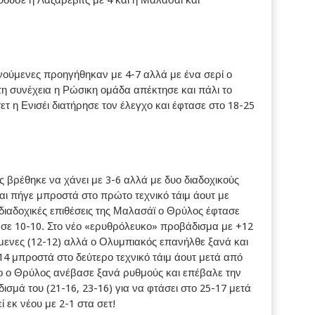
ξενούμενες προηγήθηκαν με 4-7 αλλά με ένα σερί ο
η συνέχεια η Ρώσικη ομάδα απέκτησε και πάλι το
ετ η Ενισέι διατήρησε τον έλεγχο και έφτασε στο 18-25
ς βρέθηκε να χάνει με 3-6 αλλά με δυο διαδοχικούς
αι πήγε μπροστά στο πρώτο τεχνικό τάιμ άουτ με
 διαδοχικές επιθέσεις της Μαλασάϊ ο Θρύλος έφτασε
 σε 10-10. Στο νέο «ερυθρόλευκο» προβάδισμα με +12
μενες (12-12) αλλά ο Ολυμπιακός επανήλθε ξανά και
14 μπροστά στο δεύτερο τεχνικό τάιμ άουτ μετά από
ίνο ο Θρύλος ανέβασε ξανά ρυθμούς και επέβαλε την
ισμά του (21-16, 23-16) για να φτάσει στο 25-17 μετά
 εκ νέου με 2-1 στα σετ!