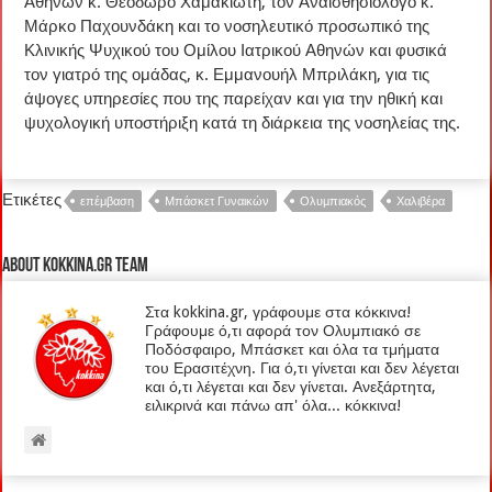
Αθηνών κ. Θεόδωρο Χαμακιώτη, τον Αναισθησιολόγο κ.
Μάρκο Παχουνδάκη και το νοσηλευτικό προσωπικό της
Κλινικής Ψυχικού του Ομίλου Ιατρικού Αθηνών και φυσικά
τον γιατρό της ομάδας, κ. Εμμανουήλ Μπριλάκη, για τις
άψογες υπηρεσίες που της παρείχαν και για την ηθική και
ψυχολογική υποστήριξη κατά τη διάρκεια της νοσηλείας της.
Ετικέτες
επέμβαση
Μπάσκετ Γυναικών
Ολυμπιακός
Χαλιβέρα
About kokkina.gr TEAM
Στα kokkina.gr, γράφουμε στα κόκκινα!
Γράφουμε ό,τι αφορά τον Ολυμπιακό σε
Ποδόσφαιρο, Μπάσκετ και όλα τα τμήματα
του Ερασιτέχνη. Για ό,τι γίνεται και δεν λέγεται
και ό,τι λέγεται και δεν γίνεται. Ανεξάρτητα,
ειλικρινά και πάνω απ' όλα... κόκκινα!