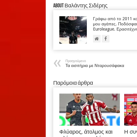
About Βαλάντης Σιδέρης
Γράφω από το 2011 κα
μου αγάπες. Ποδόσφαι
Euroleague. Ερασιτέχν
Προηγούμενο
Τα εισιτήρια με Νταρουσάφακα
Παρόμοια άρθρα
Φλύαρος, άτολμος και
Η συ