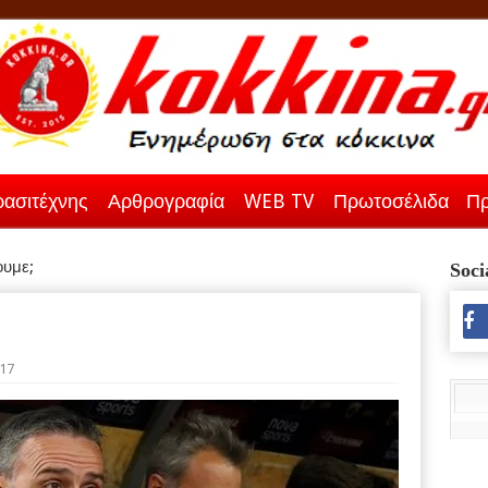
ασιτέχνης
Αρθρογραφία
WEB TV
Πρωτοσέλιδα
Πρ
ουμε;
Soci
017