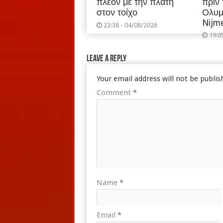
πλέον με την πλάτη
πριν
στον τοίχο
Ολυμ
Nijm
23:38 - 04/08/2026
19:0
Leave a Reply
Your email address will not be publis
Comment
*
Name
*
Email
*