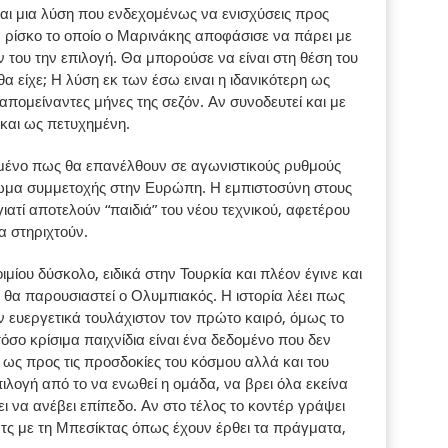
ναι μια λύση που ενδεχομένως να ενισχύσεις προς
να ρίσκο το οποίο ο Μαρινάκης αποφάσισε να πάρει με
ν του την επιλογή. Θα μπορούσε να είναι στη θέση του
 θα είχε; Η λύση εκ των έσω ειναι η ιδανικότερη ως
πομείναντες μήνες της σεζόν. Αν συνοδευτεί και με
 και ως πετυχημένη.
ομένο πως θα επανέλθουν σε αγωνιστικούς ρυθμούς
αίωμα συμμετοχής στην Ευρώπη. Η εμπιστοσύνη στους
ιατί αποτελούν “παιδιά” του νέου τεχνικού, αφετέρου
να στηριχτούν.
μίου δύσκολο, ειδικά στην Τουρκία και πλέον έγινε και
θα παρουσιαστεί ο Ολυμπιακός. Η ιστορία λέει πως
 ευεργετικά τουλάχιστον τον πρώτο καιρό, όμως το
σο κρίσιμα παιχνίδια είναι ένα δεδομένο που δεν
ως προς τις προσδοκίες του κόσμου αλλά και του
λογή από το να ενωθεί η ομάδα, να βρει όλα εκείνα
 να ανέβει επίπεδο. Αν στο τέλος το κοντέρ γράψει
ατς με τη Μπεσίκτας όπως έχουν έρθει τα πράγματα,