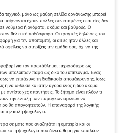
άδα τεχνικό, μόνο ως μαύρη σελίδα οργάνωσης μπορεί
υ παίρνονται έχουν πολλές συνισταμένες οι οποίες δεν
σε νούμερα ή ονόματα, ακόμα και βαθμούς. Ο
ιστον θελκτικό ποδόσφαιρο. Οι τραγικές δηλώσεις του
ορμή για την αποπομπή, οι αιτίες ήταν άλλες και
λά οφείλεις να στηρίξεις την ομάδα σου, όχι να της
 φαβορί για τον πρωτάθλημα, περισσότερο ως
 των υπολοίπων παρά ως δικό του επίτευγμα. Ένας
σως να επιτάχυνε τη διαδικασία απομάκρυνσης, ίσως
ις ή να ωθούσε και στην αγορά ενός ή δύο ακόμα
ε αντίστοιχες απαντήσεις. Το ζήτημα είναι πλέον τι
μένουν την ένταξη των παραγκωνισμένων να
ιρο θα απογοητευτούν. Η επαναφορά της λογικής
 και την καλή ψυχολογία.
τερα σε ματς που αναζητάται η εμπειρία και οι
ων και η ψυχολογία που δίνει ώθηση για επιπλέον