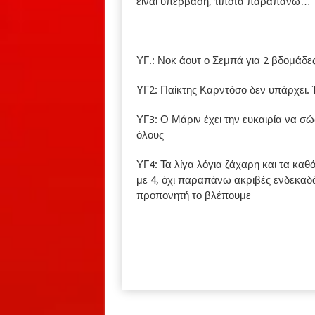
είναι υπέρβαση, τίποτα παραπάνω…
ΥΓ.: Νοκ άουτ ο Σεμπά για 2 βδομάδε
ΥΓ2: Παίκτης Καρντόσο δεν υπάρχει. 
ΥΓ3: Ο Μάριν έχει την ευκαιρία να σώσ
όλους
ΥΓ4: Τα λίγα λόγια ζάχαρη και τα καθ
με 4, όχι παραπάνω ακριβές ενδεκαδάτ
προπονητή το βλέπουμε