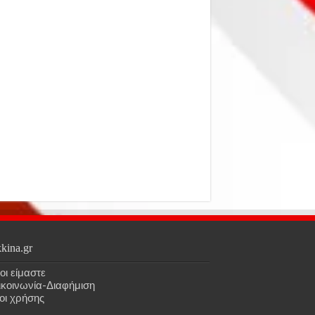
kina.gr
οι είμαστε
ικοινωνία-Διαφήμιση
οι χρήσης