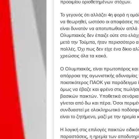
προοιμίου οριοθετημένων στόχων.
Το γεγονός ότι αλλάζει 4η φορά η ομ
να θεωρηθεί, ωστόσο οι αποφάσεις πο
είναι δυνατόν να αποτυπωθούν απλά 
Ολυμπιακός δεν έπαιζε ούτε στο ελάχ
μετά την Τούμπα, ήταν περισσότερο αφ
πολλές. Όχι πως δεν είχε ένα δίκιο αλ
χρεώσεις όλα τα κακά.
Ο Ολυμπιακός, είναι πρωτοπόρος και
απόρροια της αγωνιστικής αδυναμίας
ποιοτικότερος ΠΑΟΚ για παράδειγμα ί
όμως να έβαζε και φρένο στις πωλήσε
βασικών παικτών. Υποθετικά σενάρια μ
γίνεται από δω και πέρα. Όσοι περι
συνδυαστεί με ολοκληρωτικό ποδόσφα
είναι το ζητήμενο, μαζί με την ηρεμία
Η λογική στις επιλογές παικτών ειδικό
παραστάσεις, η ηρεμία των αποδυτηρί