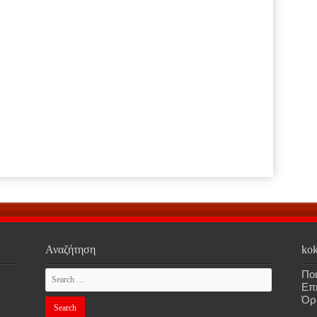
Αναζήτηση
kok
Ποι
Επ
Όρ