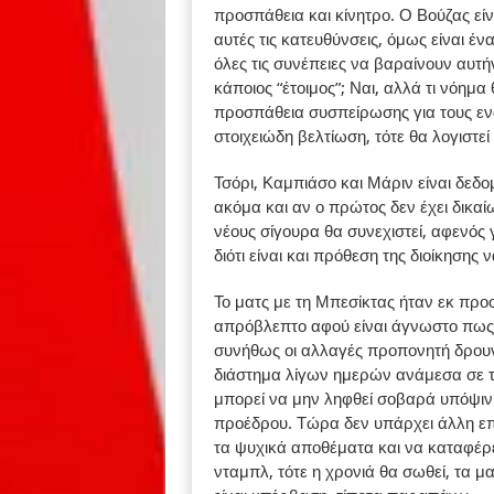
προσπάθεια και κίνητρο. Ο Βούζας εί
αυτές τις κατευθύνσεις, όμως είναι έ
όλες τις συνέπειες να βαραίνουν αυτή
κάποιος “έτοιμος”; Ναι, αλλά τι νόημα
προσπάθεια συσπείρωσης για τους ενα
στοιχειώδη βελτίωση, τότε θα λογιστεί
Τσόρι, Καμπιάσο και Μάριν είναι δεδ
ακόμα και αν ο πρώτος δεν έχει δικ
νέους σίγουρα θα συνεχιστεί, αφενός γ
διότι είναι και πρόθεση της διοίκησης 
Το ματς με τη Μπεσίκτας ήταν εκ προοι
απρόβλεπτο αφού είναι άγνωστο πως 
συνήθως οι αλλαγές προπονητή δρουν
διάστημα λίγων ημερών ανάμεσα σε τό
μπορεί να μην ληφθεί σοβαρά υπόψιν 
προέδρου. Τώρα δεν υπάρχει άλλη επι
τα ψυχικά αποθέματα και να καταφέρει
νταμπλ, τότε η χρονιά θα σωθεί, τα μ