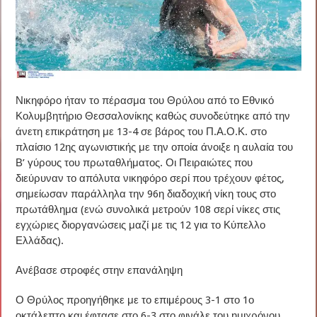
Νικηφόρο ήταν το πέρασμα του Θρύλου από το Εθνικό
Κολυμβητήριο Θεσσαλονίκης καθώς συνοδεύτηκε από την
άνετη επικράτηση με 13-4 σε βάρος του Π.Α.Ο.Κ. στο
πλαίσιο 12ης αγωνιστικής με την οποία άνοιξε η αυλαία του
Β’ γύρους του πρωταθλήματος. Οι Πειραιώτες που
διεύρυναν το απόλυτα νικηφόρο σερί που τρέχουν φέτος,
σημείωσαν παράλληλα την 96η διαδοχική νίκη τους στο
πρωτάθλημα (ενώ συνολικά μετρούν 108 σερί νίκες στις
εγχώριες διοργανώσεις μαζί με τις 12 για το Κύπελλο
Ελλάδας).
Ανέβασε στροφές στην επανάληψη
Ο Θρύλος προηγήθηκε με το επιμέρους 3-1 στο 1ο
οκτάλεπτο και έφτασε στο 6-3 στο φινάλε του ημιχρόνου.