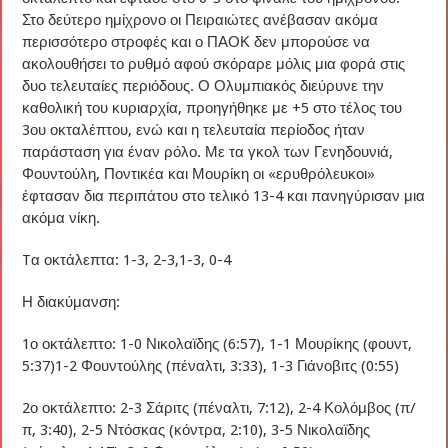
Στο δεύτερο ημίχρονο οι Πειραιώτες ανέβασαν ακόμα
περισσότερο στροφές και ο ΠΑΟΚ δεν μπορούσε να
ακολουθήσει το ρυθμό αφού σκόραρε μόλις μια φορά στις
δυο τελευταίες περιόδους. Ο Ολυμπιακός διεύρυνε την
καθολική του κυριαρχία, προηγήθηκε με +5 στο τέλος του
3ου οκταλέπτου, ενώ και η τελευταία περίοδος ήταν
παράσταση για έναν ρόλο. Με τα γκολ των Γενηδουνιά,
Φουντούλη, Ποντικέα και Μουρίκη οι «ερυθρόλευκοι»
έφτασαν δια περιπάτου στο τελικό 13-4 και πανηγύρισαν μια
ακόμα νίκη.
Tα οκτάλεπτα: 1-3, 2-3,1-3, 0-4
Η διακύμανση:
1ο οκτάλεπτο: 1-0 Νικολαϊδης (6:57), 1-1 Μουρίκης (φουντ,
5:37)1-2 Φουντούλης (πέναλτι, 3:33), 1-3 Γιάνοβιτς (0:55)
2ο οκτάλεπτο: 2-3 Σάριτς (πέναλτι, 7:12), 2-4 Κολόμβος (π/
π, 3:40), 2-5 Ντόσκας (κόντρα, 2:10), 3-5 Νικολαϊδης