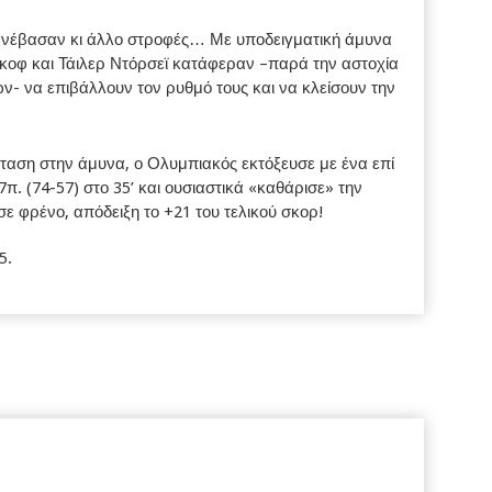
ανέβασαν κι άλλο στροφές… Με υποδειγματική άμυνα
ένκοφ και Τάιλερ Ντόρσεϊ κατάφεραν –παρά την αστοχία
- να επιβάλλουν τον ρυθμό τους και να κλείσουν την
νταση στην άμυνα, ο Ολυμπιακός εκτόξευσε με ένα επί
π. (74-57) στο 35’ και ουσιαστικά «καθάρισε» την
ε φρένο, απόδειξη το +21 του τελικού σκορ!
5.