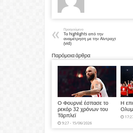
Προηγούμενο
Τα highlights από την
αναμέτρηση με την Αϊντραχτ
(vid)
Παρόμοια άρθρα
Ο Φουρνιέ έσπασε το
Η επ
ρεκόρ 32 χρόνων του
Ολυμ
Τάρπλεϊ
17:2
9:27 - 15/06/2026