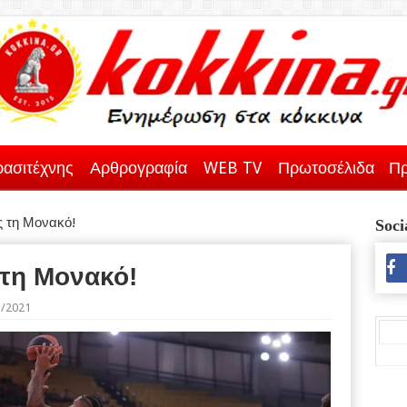
ασιτέχνης
Αρθρογραφία
WEB TV
Πρωτοσέλιδα
Πρ
ς τη Μονακό!
Soci
 τη Μονακό!
1/2021