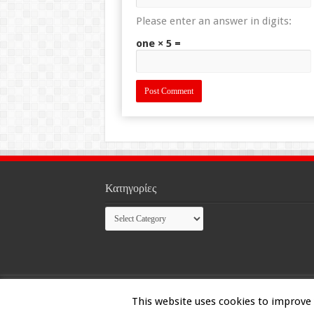
Please enter an answer in digits:
one × 5 =
Κατηγορίες
Κατηγορίες
© Copyright 2026, All Rights Reserved
This website uses cookies to improve y