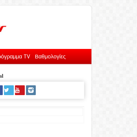
όγραμμα TV
Βαθμολογίες
al