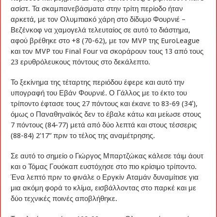
ασίστ. Τα σκαμπανεβάσματα στην τρίτη περίοδο ήταν
αρκετά, με τον Ολυμπιακό χάρη στο δίδυμο Φουρνιέ –
Βεζένκοφ να χαμογελά τελευταίος σε αυτό το διάστημα,
αφού βρέθηκε στο +8 (70-62), με τον MVP της EuroLeague
και τον MVP του Final Four να σκοράρουν τους 13 από τους
23 ερυθρόλευκους πόντους στο δεκάλεπτο.
Το ξεκίνημα της τέταρτης περιόδου έφερε και αυτό την
υπογραφή του Εβάν Φουρνιέ. Ο Γάλλος με το έκτο του
τρίποντο έφτασε τους 27 πόντους και έκανε το 83-69 (34′),
όμως ο Παναθηναϊκός δεν το έβαλε κάτω και μείωσε στους
7 πόντους (84-77) μετά από δύο λεπτά και στους τέσσερις
(88-84) 2’17” πριν το τέλος της αναμέτρησης.
Σε αυτό το σημείο ο Γιώργος Μπαρτζώκας κάλεσε τάιμ άουτ
και ο Τόμας Γουόκαπ ευστόχησε στο πιο κρίσιμο τρίποντο.
Ένα λεπτό πριν το φινάλε ο Εργκίν Αταμάν δυναμίτισε για
μια ακόμη φορά το κλίμα, εισβάλλοντας στο παρκέ και με
δύο τεχνικές ποινές αποβλήθηκε.