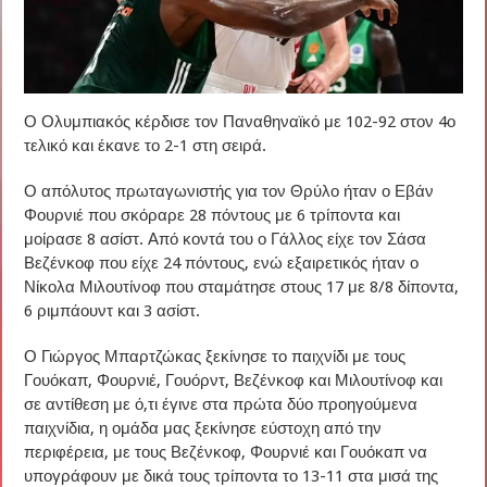
Ο Ολυμπιακός κέρδισε τον Παναθηναϊκό με 102-92 στον 4ο
τελικό και έκανε το 2-1 στη σειρά.
Ο απόλυτος πρωταγωνιστής για τον Θρύλο ήταν ο Εβάν
Φουρνιέ που σκόραρε 28 πόντους με 6 τρίποντα και
μοίρασε 8 ασίστ. Από κοντά του ο Γάλλος είχε τον Σάσα
Βεζένκοφ που είχε 24 πόντους, ενώ εξαιρετικός ήταν ο
Νίκολα Μιλουτίνοφ που σταμάτησε στους 17 με 8/8 δίποντα,
6 ριμπάουντ και 3 ασίστ.
Ο Γιώργος Μπαρτζώκας ξεκίνησε το παιχνίδι με τους
Γουόκαπ, Φουρνιέ, Γουόρντ, Βεζένκοφ και Μιλουτίνοφ και
σε αντίθεση με ό,τι έγινε στα πρώτα δύο προηγούμενα
παιχνίδια, η ομάδα μας ξεκίνησε εύστοχη από την
περιφέρεια, με τους Βεζένκοφ, Φουρνιέ και Γουόκαπ να
υπογράφουν με δικά τους τρίποντα το 13-11 στα μισά της