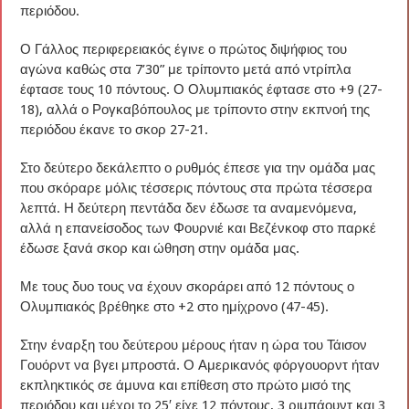
περιόδου.
Ο Γάλλος περιφερειακός έγινε ο πρώτος διψήφιος του
αγώνα καθώς στα 7’30” με τρίποντο μετά από ντρίπλα
έφτασε τους 10 πόντους. Ο Ολυμπιακός έφτασε στο +9 (27-
18), αλλά ο Ρογκαβόπουλος με τρίποντο στην εκπνοή της
περιόδου έκανε το σκορ 27-21.
Στο δεύτερο δεκάλεπτο ο ρυθμός έπεσε για την ομάδα μας
που σκόραρε μόλις τέσσερις πόντους στα πρώτα τέσσερα
λεπτά. Η δεύτερη πεντάδα δεν έδωσε τα αναμενόμενα,
αλλά η επανείσοδος των Φουρνιέ και Βεζένκοφ στο παρκέ
έδωσε ξανά σκορ και ώθηση στην ομάδα μας.
Με τους δυο τους να έχουν σκοράρει από 12 πόντους ο
Ολυμπιακός βρέθηκε στο +2 στο ημίχρονο (47-45).
Στην έναρξη του δεύτερου μέρους ήταν η ώρα του Τάισον
Γουόρντ να βγει μπροστά. Ο Αμερικανός φόργουορντ ήταν
εκπληκτικός σε άμυνα και επίθεση στο πρώτο μισό της
περιόδου και μέχρι το 25′ είχε 12 πόντους, 3 ριμπάουντ και 3