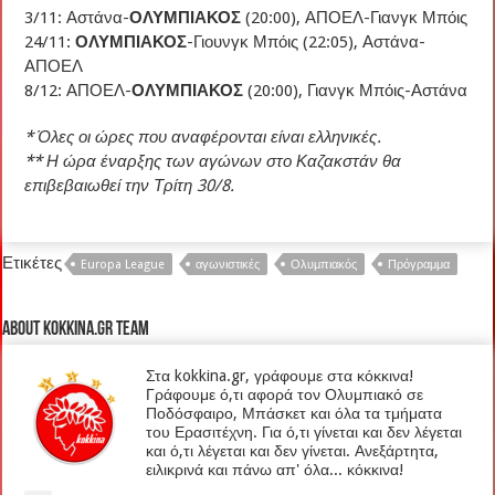
3/11: Αστάνα-
ΟΛΥΜΠΙΑΚΟΣ
(20:00), ΑΠΟΕΛ-Γιανγκ Μπόις
24/11:
ΟΛΥΜΠΙΑΚΟΣ
-Γιουνγκ Μπόις (22:05), Αστάνα-
ΑΠΟΕΛ
8/12: ΑΠΟΕΛ-
ΟΛΥΜΠΙΑΚΟΣ
(20:00), Γιανγκ Μπόις-Αστάνα
* Όλες οι ώρες που αναφέρονται είναι ελληνικές.
** Η ώρα έναρξης των αγώνων στο Καζακστάν θα
επιβεβαιωθεί την Τρίτη 30/8.
Ετικέτες
Europa League
αγωνιστικές
Ολυμπιακός
Πρόγραμμα
About kokkina.gr TEAM
Στα kokkina.gr, γράφουμε στα κόκκινα!
Γράφουμε ό,τι αφορά τον Ολυμπιακό σε
Ποδόσφαιρο, Μπάσκετ και όλα τα τμήματα
του Ερασιτέχνη. Για ό,τι γίνεται και δεν λέγεται
και ό,τι λέγεται και δεν γίνεται. Ανεξάρτητα,
ειλικρινά και πάνω απ' όλα... κόκκινα!