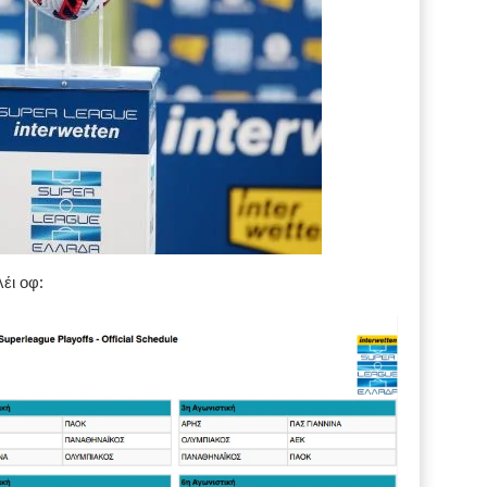
έι οφ: