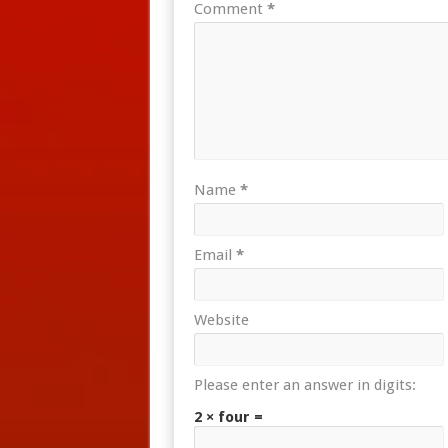
Comment
*
Name
*
Email
*
Website
Please enter an answer in digits:
2 × four =