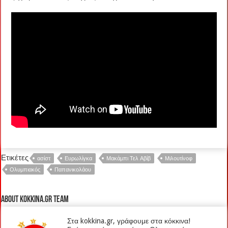
Ετικέτες
ασίστ
Ευρωλίγκα
Μακάμπι Τελ Αβίβ
Μιλουτίνοφ
Ολυμπιακός
Παπανικολάου
About kokkina.gr TEAM
Στα kokkina.gr, γράφουμε στα κόκκινα!