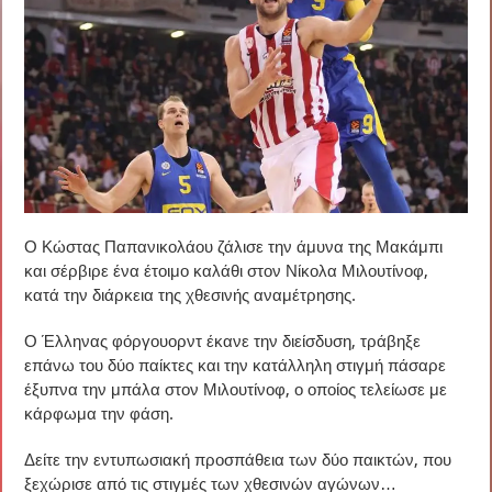
Ο Κώστας Παπανικολάου ζάλισε την άμυνα της Μακάμπι
και σέρβιρε ένα έτοιμο καλάθι στον Νίκολα Μιλουτίνοφ,
κατά την διάρκεια της χθεσινής αναμέτρησης.
Ο Έλληνας φόργουορντ έκανε την διείσδυση, τράβηξε
επάνω του δύο παίκτες και την κατάλληλη στιγμή πάσαρε
έξυπνα την μπάλα στον Μιλουτίνοφ, ο οποίος τελείωσε με
κάρφωμα την φάση.
Δείτε την εντυπωσιακή προσπάθεια των δύο παικτών, που
ξεχώρισε από τις στιγμές των χθεσινών αγώνων…