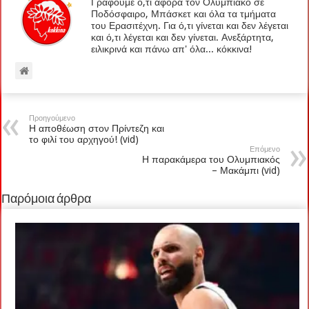
Γράφουμε ό,τι αφορά τον Ολυμπιακό σε
Ποδόσφαιρο, Μπάσκετ και όλα τα τμήματα
του Ερασιτέχνη. Για ό,τι γίνεται και δεν λέγεται
και ό,τι λέγεται και δεν γίνεται. Ανεξάρτητα,
ειλικρινά και πάνω απ' όλα... κόκκινα!
Προηγούμενο
Η αποθέωση στον Πρίντεζη και
το φιλί του αρχηγού! (vid)
Επόμενο
Η παρακάμερα του Ολυμπιακός
– Μακάμπι (vid)
Παρόμοια άρθρα