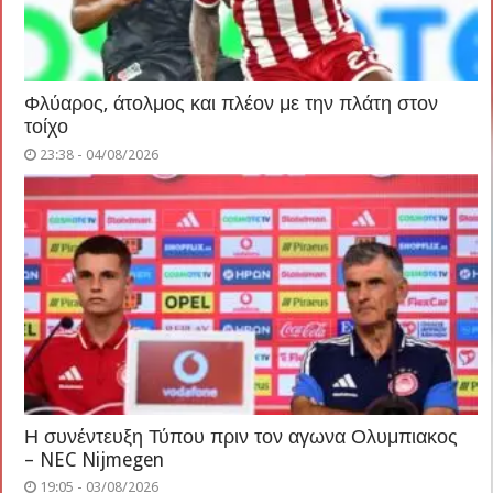
Φλύαρος, άτολμος και πλέον με την πλάτη στον
τοίχο
23:38 - 04/08/2026
Η συνέντευξη Τύπου πριν τον αγωνα Ολυμπιακος
– NEC Nijmegen
19:05 - 03/08/2026