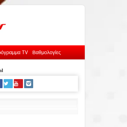
όγραμμα TV
Βαθμολογίες
al