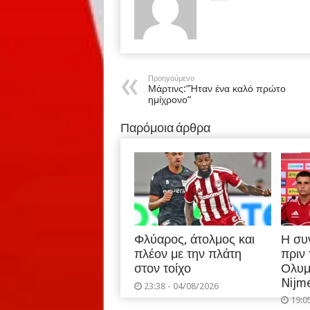
Προηγούμενο
Μάρτινς:”Ήταν ένα καλό πρώτο
ημίχρονο”
Παρόμοια άρθρα
Φλύαρος, άτολμος και
Η συ
πλέον με την πλάτη
πριν
στον τοίχο
Ολυμ
Nijm
23:38 - 04/08/2026
19:0