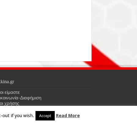
kina.gr
οι είμαστε
ικοινωνία-Διαφήμιση
οι χρήσης
-out if you wish.
Read More
Accept
HOME
kokkina.gr
| Designed by
kokkina.gr