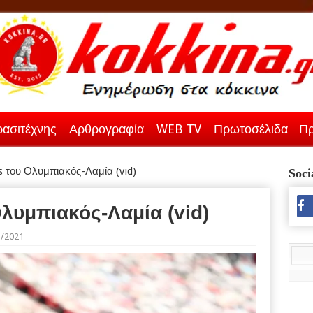
ασιτέχνης
Αρθρογραφία
WEB TV
Πρωτοσέλιδα
Πρ
s του Ολυμπιακός-Λαμία (vid)
Soci
Ολυμπιακός-Λαμία (vid)
3/2021