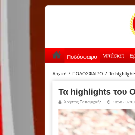
Μπάσκετ
Ερ
Ποδόσφαιρο
Αρχική
/
ΠΟΔΟΣΦΑΙΡΟ
/
Τα highlight
Τα highlights του 
Χρήστος Παπαμιχαήλ
18:58 - 07/0