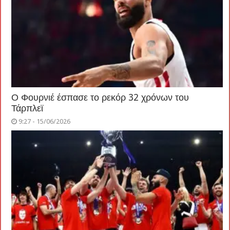
Ο Φουρνιέ έσπασε το ρεκόρ 32 χρόνων του
Τάρπλεϊ
9:27 - 15/06/2026