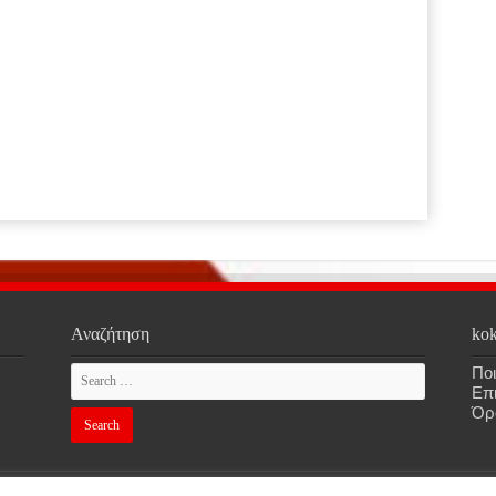
Αναζήτηση
kok
Ποι
Επ
Όρ