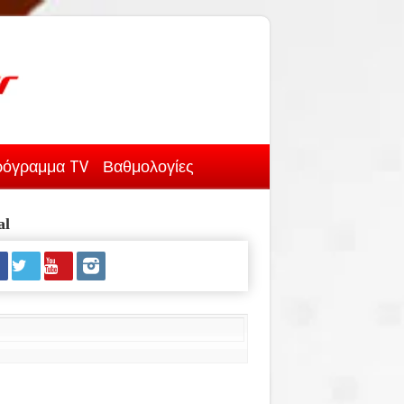
όγραμμα TV
Βαθμολογίες
al