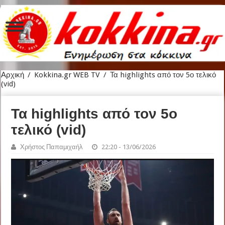
Αρχική
/
Kokkina.gr WEB TV
/
Τα highlights από τον 5ο τελικό
(vid)
Τα highlights από τον 5ο
τελικό (vid)
Χρήστος Παπαμιχαήλ
22:20 - 13/06/2026