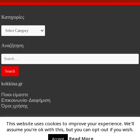
Κατηγορίες
Κατηγορίες
Αναζήτηση
kokkina.gr
Ποιοι είμαστε
Επικοινωνία-Διαφήμιση
Όροι χρήσης
This website uses cookies to improve your experience. We'll
HOME
kokkina.gr
| Designed by
kokkina.gr
assume you're ok with this, but you can opt-out if you wish.
Read More
Accept
© Copyright 2026, All Rights Reserved