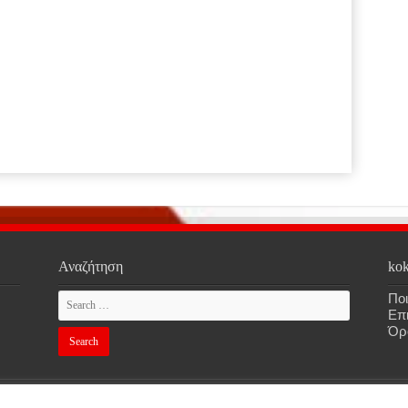
Αναζήτηση
kok
Ποι
Επ
Όρ