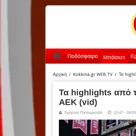
Ποδόσφαιρο
Ερ
Μπάσκετ
Αρχική
/
Kokkina.gr WEB TV
/
Τα highl
Τα highlights από 
ΑΕΚ (vid)
Χρήστος Παπαμιχαήλ
23:47 - 28/0