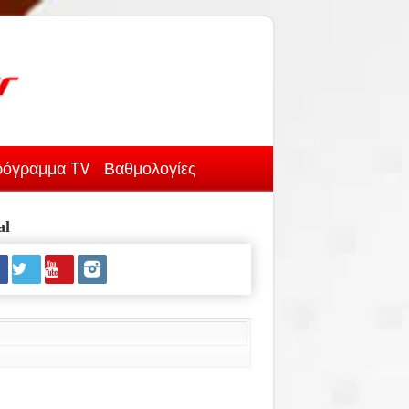
όγραμμα TV
Βαθμολογίες
al