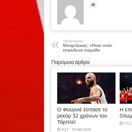
Προηγούμενο
Μπαρτζώκας: «Ήταν πολύ
επικίνδυνο παιχνίδι»
Παρόμοια άρθρα
Ο Φουρνιέ έσπασε το
Η επ
ρεκόρ 32 χρόνων του
Ολυμ
Τάρπλεϊ
17:2
9:27 - 15/06/2026