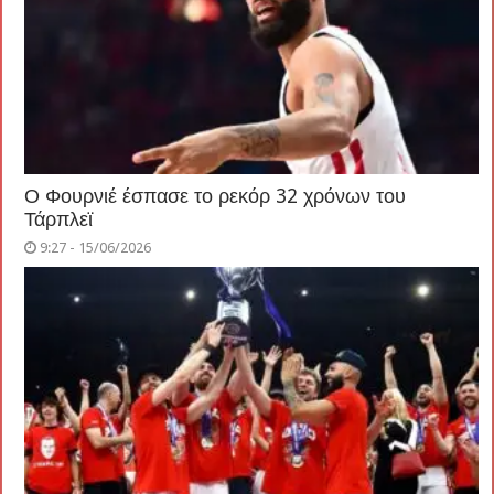
Ο Φουρνιέ έσπασε το ρεκόρ 32 χρόνων του
Τάρπλεϊ
9:27 - 15/06/2026