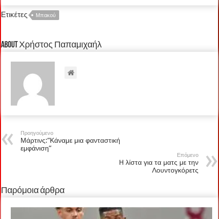
Ετικέτες
Μπακού
About Χρήστος Παπαμιχαήλ
Προηγούμενο
Μάρτινς:”Κάναμε μια φανταστική
εμφάνιση”
Επόμενο
H λίστα για τα ματς με την
Λουντογκόρετς
Παρόμοια άρθρα