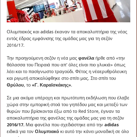
Ολυμπιακός και adidas έκαναν τα αποκαλυπτήρια της νέας
εντός έδρας εμφάνισης της ομάδας μας για τη σεζόν
2016/17.
Την προηγούμενη σεζόν η νέα μας
φανέλα
ήρθε από «την
θάλασσα του Πειραιά που απ’ όλες είναι πιο γλυκιά» όπως
λέει και το πασίγνωστο τραγούδι. Φέτος η νέαερυθρόλευκη
και ριγωτή αποκαλύφθηκε στο σπίτι μας. Στο σπίτι του
Θρύλου
, το
«Γ. Καραϊσκάκης»
.
Σε μια ακόμα υπέροχη και πρωτότυπη εκδήλωση που έλαβε
χώρα στην εμπορική στοά του γηπέδου μας και μεταξύ των
θυρών που βρίσκονται έξω από το Red Store, έγιναν τα
αποκαλυπτήρια της φανέλας της ομάδας μας για τη σεζόν
2016/17.
Μια φανέλα που σχεδιάστηκε από την
adidas
ειδικά για τον
Ολυμπιακό
κι αυτό την κάνει μοναδική σε όλο