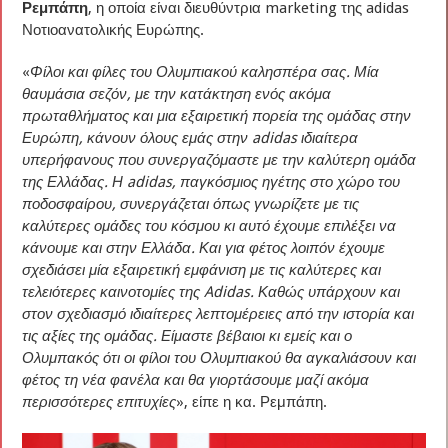
Ρεμπάπη
, η οποία είναι διευθύντρια marketing της adidas
Νοτιοανατολικής Ευρώπης.
«
Φίλοι και φίλες του Ολυμπιακού καλησπέρα σας. Μία
θαυμάσια σεζόν, με την κατάκτηση ενός ακόμα
πρωταθλήματος και μια εξαιρετική πορεία της ομάδας στην
Ευρώπη, κάνουν όλους εμάς στην adidas ιδιαίτερα
υπερήφανους που συνεργαζόμαστε με την καλύτερη ομάδα
της Ελλάδας. Η adidas, παγκόσμιος ηγέτης στο χώρο του
ποδοσφαίρου, συνεργάζεται όπως γνωρίζετε με τις
καλύτερες ομάδες του κόσμου κι αυτό έχουμε επιλέξει να
κάνουμε και στην Ελλάδα. Και για φέτος λοιπόν έχουμε
σχεδιάσει μία εξαιρετική εμφάνιση με τις καλύτερες και
τελειότερες καινοτομίες της Adidas. Καθώς υπάρχουν και
στον σχεδιασμό ιδιαίτερες λεπτομέρειες από την ιστορία και
τις αξίες της ομάδας. Είμαστε βέβαιοι κι εμείς και ο
Ολυμπακός ότι οι φίλοι του Ολυμπιακού θα αγκαλιάσουν και
φέτος τη νέα φανέλα και θα γιορτάσουμε μαζί ακόμα
περισσότερες επιτυχίες
», είπε η κα. Ρεμπάπη.