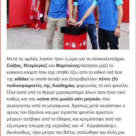
Μετά τις ομιλίες λοιπόν ήταν η ώρα για τα αποκαλυπτήρια.
Σιόβας
,
Ντομίνγκεζ
και
Φορτούνης
πάτησαν μαζί το
κόκκινο κουμπί που είχε στηθεί έξω από το ειδικό red box
της
adidas
το οποίο άνοιξε και ξεπρόβαλλαν
πέντε (5)
ποδοσφαιριστές της Ακαδημίας
φορώντας τη νέα φανέλα.
Όλα αυτά υπό το θερμό χειροκρότημα όλων όσοι ήταν εκεί
καθώς και του
«είσαι στο μυαλό κάτι μαγικό»
που
ακούγονταν από τα μεγάφωνα. Αμέσως μετά ακούστηκε ο
ύμνος του Θρύλου και μια τεράστια φανέλα αρκετών
μέτρων ανέβηκε από το έδαφος και κρεμάστηκε από την
εξωτερική πλευρά της κερκίδας του «Γ. Καραϊσκάκης».
Ακολούθως, λίγα μέτρα πιο δίπλα, απλώθηκε και άλλη μια