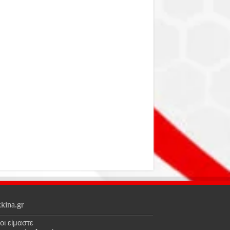
kina.gr
οι είμαστε