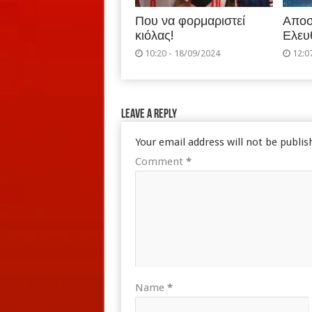
Που να φορμαριστεί
Αποσ
κιόλας!
Ελευ
10:20 - 18/09/2024
12:0
Leave a Reply
Your email address will not be publis
Comment
*
Name
*