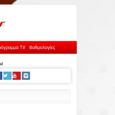
όγραμμα TV
Βαθμολογίες
al