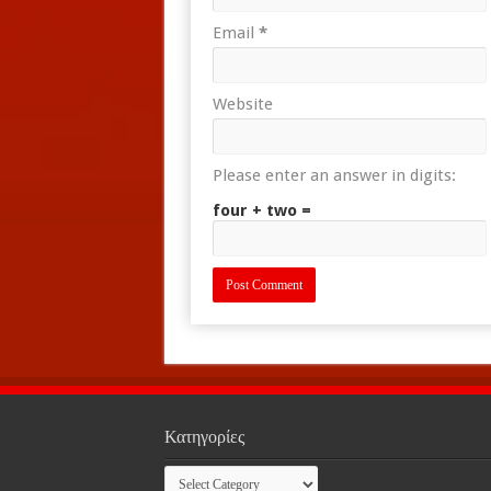
Email
*
Website
Please enter an answer in digits:
four + two =
Κατηγορίες
Κατηγορίες