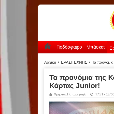
Ποδόσφαιρο
Μπάσκετ
Ερ
Αρχική
/
ΕΡΑΣΙΤΕΧΝΗΣ
/
Τα προνόμια 
Τα προνόμια της Κ
Κάρτας Junior!
Χρήστος Παπαμιχαήλ
17:51 - 28/0